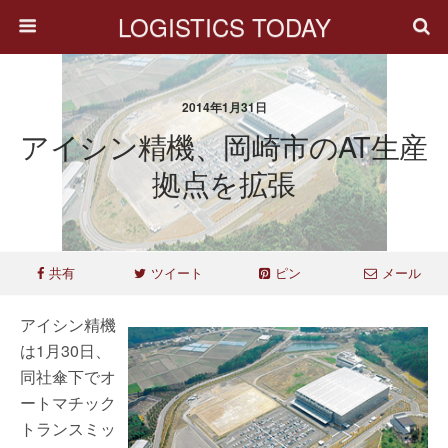
LOGISTICS TODAY
2014年1月31日
アイシン精機、岡崎市のAT生産
拠点を拡張
共有
ツイート
ピン
メール
アイシン精機
は1月30日、
同社傘下でオ
ートマチック
トランスミッ