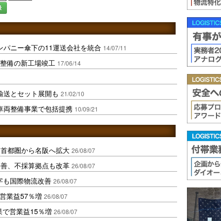
録
ンパニー傘下の11運送会社を統合
14/07/11
･整備の新工場竣工
17/06/14
輸送とセット展開も
21/02/10
車両整備事業で包括提携
10/09/21
、首都圏から名阪へ拡大
26/08/07
に改善、不採算拠点も改革
26/08/07
字も国際物流改善
26/08/07
営業益57％増
26/08/07
果で営業益15％増
26/08/07