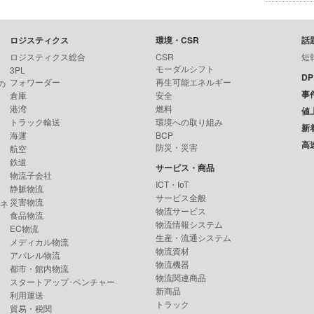
ロジスティクス
環境・CSR
話
ロジスティクス総合
CSR
短
モーダルシフト
3PL
D
フォワーダー
再生可能エネルギー
の
事
倉庫
安全
港湾
燃料
値
トラック輸送
環境への取り組み
新
海運
BCP
高
防災・災害
航空
鉄道
サービス・商品
物流子会社
ICT・IoT
静脈物流
サービス全般
災害物流
ンネ
物流サービス
食品物流
物流情報システム
EC物流
生産・流通システム
メディカル物流
物流資材
アパレル物流
物流機器
都市・館内物流
物流関連商品
スタートアップ･ベンチャー
新商品
利用運送
トラック
貿易・税関