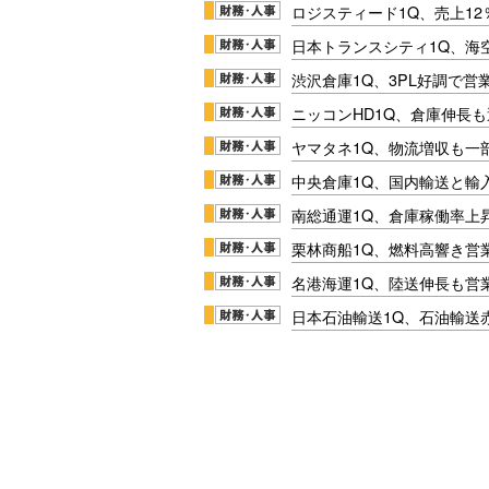
ロジスティード1Q、売上1
日本トランスシティ1Q、海
渋沢倉庫1Q、3PL好調で営
ニッコンHD1Q、倉庫伸長
ヤマタネ1Q、物流増収も一
中央倉庫1Q、国内輸送と輸
南総通運1Q、倉庫稼働率上
栗林商船1Q、燃料高響き営
名港海運1Q、陸送伸長も営業
日本石油輸送1Q、石油輸送