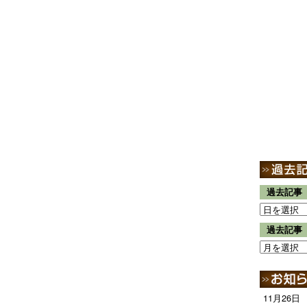
過去記事
過去記事
11月26日