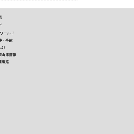
題
報
Pワールド
件・事故
上げ
着倉庫情報
速道路