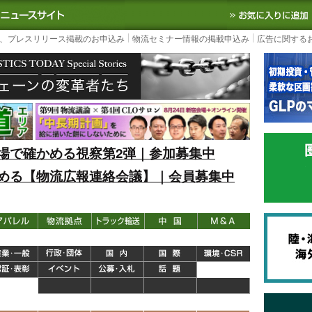
S TODAY｜国内最大の物流ニュースサイト
3PL, SCMなど国内外の最新の物流
、プレスリリース掲載のお申込み
物流セミナー情報の掲載申込み
広告に関する
場で確かめる視察第2弾｜参加募集中
める【物流広報連絡会議】｜会員募集中