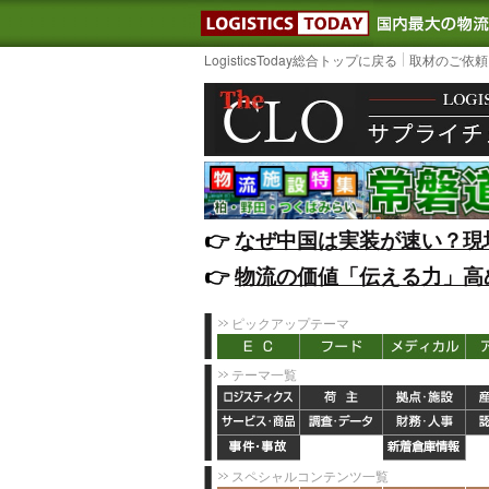
LOGISTIC
LogisticsToday総合トップに戻る
取材のご依頼
👉️
なぜ中国は実装が速い？現
👉️
物流の価値「伝える力」高
ピックアップテーマ
テーマ一覧
スペシャルコンテンツ一覧