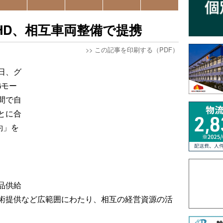
HD、相互車両整備で提携
>>
この記事を印刷する（PDF）
日、グ
Gモー
間で自
とに合
約」を
品供給
術提供など広範囲にわたり、相互の経営資源の活