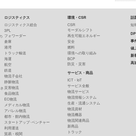
ロジスティクス
環境・CSR
話
ロジスティクス総合
CSR
短
モーダルシフト
3PL
D
フォワーダー
再生可能エネルギー
の
事
倉庫
安全
港湾
燃料
値
トラック輸送
環境への取り組み
新
海運
BCP
高
防災・災害
航空
鉄道
サービス・商品
物流子会社
ICT・IoT
静脈物流
サービス全般
災害物流
ンネ
物流サービス
食品物流
物流情報システム
EC物流
生産・流通システム
メディカル物流
物流資材
アパレル物流
物流機器
都市・館内物流
物流関連商品
スタートアップ･ベンチャー
新商品
利用運送
トラック
貿易・税関