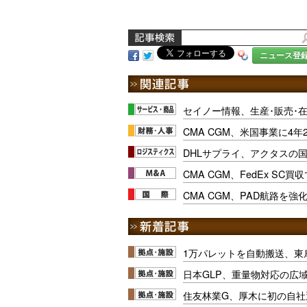
ニュース登
セイノー情報、生産･販売･
CMA CGM、米国事業に4年
DHLサプライ、アクタスの国
CMA CGM、FedEx SC買
CMA CGM、PAD航路を
1万パレットを自動搬送、東
日本GLP、重量物対応の広
住友林業G、厚木に初の自社