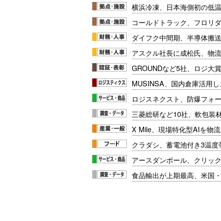
横浜冷凍、日本海側初の低
コールドトラック、フロリ
ダイフク中間期、半導体搬
アスクル社長に成松氏、物
GROUNDなど5社、ロジ大
MUSINSA、国内倉庫活用
ロジスネクスト、防爆フォ
三菱総研など10社、軟包装
X Mile、現場特化型AIを
クラダシ、蓄電池付き3温度
アースダンボール、クリッ
食品輸出が上期最高、米国