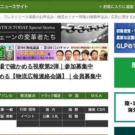
S TODAY｜国内最大の物流ニュースサイト
3PL, SCMなど国内外の最新の物流
、プレスリリース掲載のお申込み
物流セミナー情報の掲載申込み
広告に関する
場で確かめる視察第2弾｜参加募集中
める【物流広報連絡会議】｜会員募集中