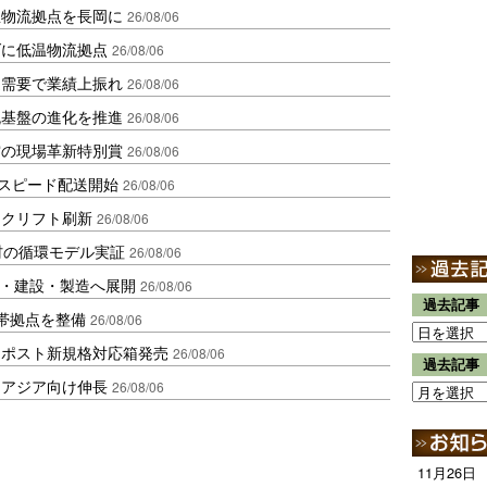
温物流拠点を長岡に
26/08/06
ダに低温物流拠点
26/08/06
送需要で業績上振れ
26/08/06
流基盤の進化を推進
26/08/06
賞の現場革新特別賞
26/08/06
しスピード配送開始
26/08/06
ークリフト刷新
26/08/06
材の循環モデル実証
26/08/06
物流・建設・製造へ展開
26/08/06
過去記事
帯拠点を整備
26/08/06
クポスト新規格対応箱発売
26/08/06
過去記事
・アジア向け伸長
26/08/06
11月26日