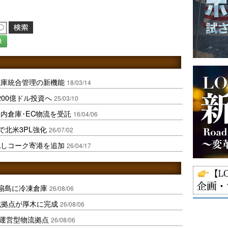
録
在庫統合管理の新機能
18/03/14
200億ドル投資へ
25/03/10
内倉庫･EC物流を受託
16/04/06
収で北米3PL強化
26/07/02
強化しコーク寄港を追加
26/04/17
扇島に冷凍倉庫
26/08/06
域拠点が厚木に完成
26/08/06
運営型物流拠点
26/08/06