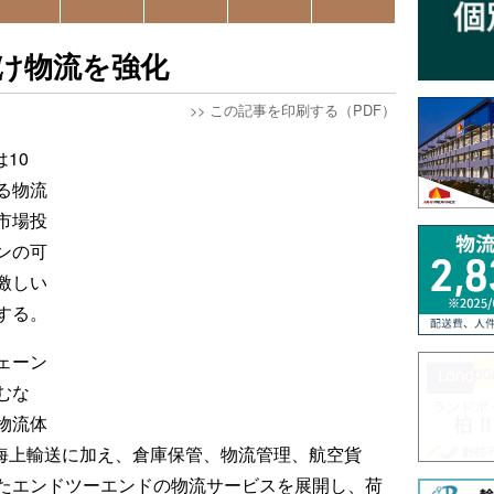
向け物流を強化
>>
この記事を印刷する（PDF）
は10
る物流
市場投
ンの可
激しい
する。
ェーン
むな
物流体
は海上輸送に加え、倉庫保管、物流管理、航空貨
たエンドツーエンドの物流サービスを展開し、荷