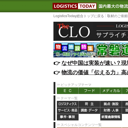
LOGISTIC
LogisticsToday総合トップに戻る
取材のご依頼
👉️
なぜ中国は実装が速い？現
👉️
物流の価値「伝える力」高
ピックアップテーマ
テーマ一覧
スペシャルコンテンツ一覧