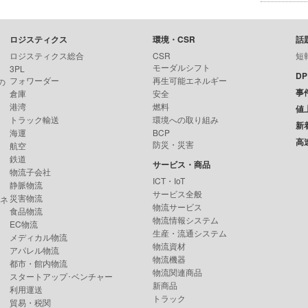
ロジスティクス
環境・CSR
話
ロジスティクス総合
CSR
短
モーダルシフト
3PL
D
フォワーダー
再生可能エネルギー
の
事
倉庫
安全
港湾
燃料
値
トラック輸送
環境への取り組み
新
海運
BCP
高
防災・災害
航空
鉄道
サービス・商品
物流子会社
ICT・IoT
静脈物流
サービス全般
災害物流
ンネ
物流サービス
食品物流
物流情報システム
EC物流
生産・流通システム
メディカル物流
物流資材
アパレル物流
物流機器
都市・館内物流
物流関連商品
スタートアップ･ベンチャー
新商品
利用運送
トラック
貿易・税関