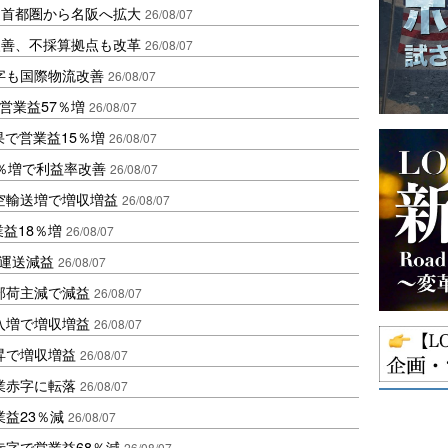
、首都圏から名阪へ拡大
26/08/07
に改善、不採算拠点も改革
26/08/07
字も国際物流改善
26/08/07
営業益57％増
26/08/07
果で営業益15％増
26/08/07
2％増で利益率改善
26/08/07
空輸送増で増収増益
26/08/07
業益18％増
26/08/07
も運送減益
26/08/07
部荷主減で減益
26/08/07
入増で増収増益
26/08/07
昇で増収増益
26/08/07
業赤字に転落
26/08/07
益23％減
26/08/07
赤字で営業益68％減
26/08/07