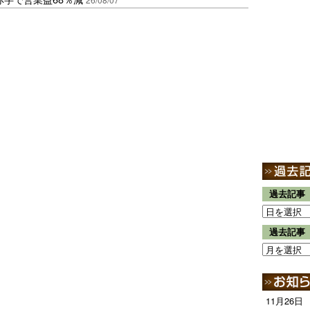
過去記事
過去記事
11月26日