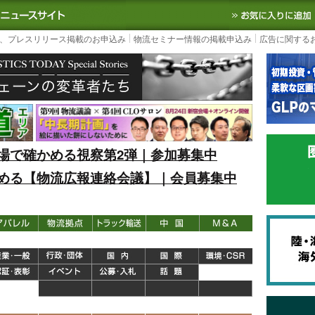
S TODAY｜国内最大の物流ニュースサイト
3PL, SCMなど国内外の最新の物流
、プレスリリース掲載のお申込み
物流セミナー情報の掲載申込み
広告に関する
場で確かめる視察第2弾｜参加募集中
める【物流広報連絡会議】｜会員募集中