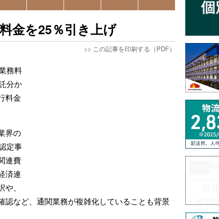
料金を25％引き上げ
>>
この記事を印刷する（PDF）
業務料
託分か
行料金
業界の
認定事
関連費
経済連
択や、
確認など、通関業務が複雑化していることも背景