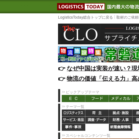
LOGISTIC
LogisticsToday総合トップに戻る
取材のご依頼
👉️
なぜ中国は実装が速い？現
👉️
物流の価値「伝える力」高
ピックアップテーマ
テーマ一覧
スペシャルコンテンツ一覧