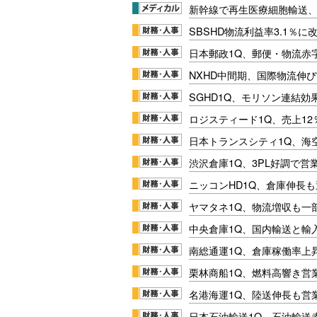
新幹線で再生医療細胞輸送
SBSHD物流利益率3.1％
日本郵政1Q、郵便・物流赤
NXHD中間期、国際物流伸び
SGHD1Q、モリソン連結効
ロジスティード1Q、売上1
日本トランスシティ1Q、海
渋沢倉庫1Q、3PL好調で営
ニッコンHD1Q、倉庫伸長
ヤマタネ1Q、物流増収も一
中央倉庫1Q、国内輸送と輸
南総通運1Q、倉庫稼働率上
栗林商船1Q、燃料高響き営
名港海運1Q、陸送伸長も営業
日本石油輸送1Q、石油輸送