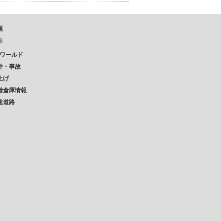
題
報
Pワールド
件・事故
上げ
着倉庫情報
速道路