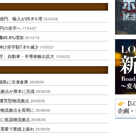
億円、輸入が25.8％増
22/04/28
億円の赤字へ
17/04/27
45.8%増加
20/12/16
び赤字額7.8％減少
14/05/21
黒字、自動車・半導体輸出拡大
15/04/22
扇島に冷凍倉庫
26/08/06
域拠点が厚木に完成
26/08/06
運営型物流拠点
26/08/06
温物流拠点を長岡に
26/08/06
ダに低温物流拠点
26/08/06
送需要で業績上振れ
26/08/06