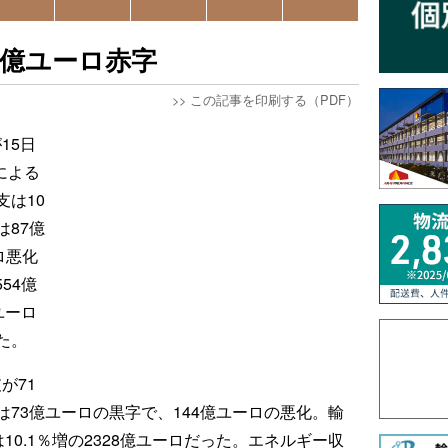
1億ユーロ赤字
>>
この記事を印刷する（PDF）
15日
による
は10
87億
ロ悪化
54億
ユーロ
た。
が71
73億ユーロの黒字で、144億ユーロの悪化。輸
は10.1％増の2328億ユーロだった。エネルギー収