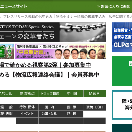
S TODAY｜国内最大の物流ニュースサイト
3PL, SCMなど国内外の最新の物流
、プレスリリース掲載のお申込み
物流セミナー情報の掲載申込み
広告に関する
場で確かめる視察第2弾｜参加募集中
める【物流広報連絡会議】｜会員募集中