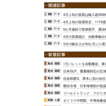
4月上旬の貿易は輸入超3099
4月上旬の貿易収支、1173
5か月連続で貿易黒字、通信機
4月の貿易統計、自動車輸出伸
3月の輸出入が33か月ぶり
1万パレットを自動搬送、東
日本GLP、重量物対応の広
住友林業G、厚木に初の自社
横浜冷凍、日本海側初の低
コールドトラック、フロリ
ダイフク中間期、半導体搬