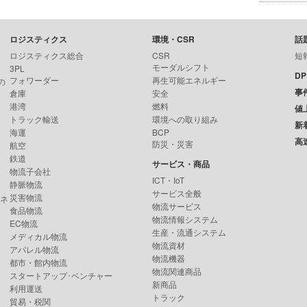
ロジスティクス
環境・CSR
話
ロジスティクス総合
CSR
短
モーダルシフト
3PL
D
フォワーダー
再生可能エネルギー
の
事
倉庫
安全
港湾
燃料
値
トラック輸送
環境への取り組み
新
海運
BCP
高
防災・災害
航空
鉄道
サービス・商品
物流子会社
ICT・IoT
静脈物流
サービス全般
災害物流
ンネ
物流サービス
食品物流
物流情報システム
EC物流
生産・流通システム
メディカル物流
物流資材
アパレル物流
物流機器
都市・館内物流
物流関連商品
スタートアップ･ベンチャー
新商品
利用運送
トラック
貿易・税関