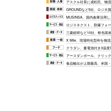
アスクル社長に成松氏、物
GROUNDなど5社、ロジ大
MUSINSA、国内倉庫活用
ロジスネクスト、防爆フォ
三菱総研など10社、軟包装
X Mile、現場特化型AIを
クラダシ、蓄電池付き3温度
アースダンボール、クリッ
食品輸出が上期最高、米国