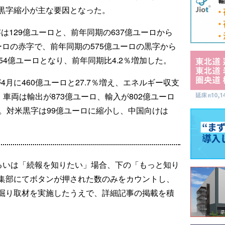
黒字縮小が主な要因となった。
は129億ユーロと、前年同期の637億ユーロから
ーロの赤字で、前年同期の575億ユーロの黒字から
54億ユーロとなり、前年同期比4.2％増加した。
月に460億ユーロと27.7％増え、エネルギー収支
車両は輸出が873億ユーロ、輸入が802億ユーロ
。対米黒字は99億ユーロに縮小し、中国向けは
るいは「続報を知りたい」場合、下の「もっと知り
集部にてボタンが押された数のみをカウントし、
掘り取材を実施したうえで、詳細記事の掲載を積