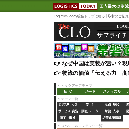
LOGISTIC
LogisticsToday総合トップに戻る
取材のご依頼
👉️
なぜ中国は実装が速い？現
👉️
物流の価値「伝える力」高
ピックアップテーマ
テーマ一覧
スペシャルコンテンツ一覧