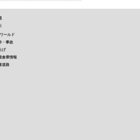
題
報
Pワールド
件・事故
上げ
着倉庫情報
速道路