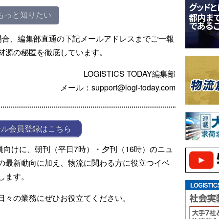
もっと知りたい
場合、編集部直通の下記メールアドレスまでご一報
材源の秘匿を徹底しています。
LOGISTICS TODAY編集部
メール：support@logi-today.com
ール会員登録はこちら
ール会員向けに、朝刊（平日7時）・夕刊（16時）のニュ
の最新動向に加え、物流に関わる方に役立つイベ
します。
日々の業務にぜひお役立てください。