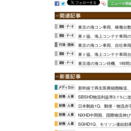
ニュース登
東京の海コン車両、稼働台
東ト協、海上コンテナ車両
東京の海コン車両、自社車
東ト協、海上コンテナ車両
東京港の海コン待機、1時間未
新幹線で再生医療細胞輸送
SBSHD物流利益率3.1％
日本郵政1Q、郵便・物流赤
NXHD中間期、国際物流伸び
SGHD1Q、モリソン連結効