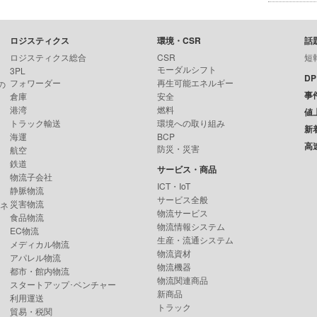
ロジスティクス
環境・CSR
話
ロジスティクス総合
CSR
短
モーダルシフト
3PL
D
フォワーダー
再生可能エネルギー
の
事
倉庫
安全
港湾
燃料
値
トラック輸送
環境への取り組み
新
海運
BCP
高
防災・災害
航空
鉄道
サービス・商品
物流子会社
ICT・IoT
静脈物流
サービス全般
災害物流
ンネ
物流サービス
食品物流
物流情報システム
EC物流
生産・流通システム
メディカル物流
物流資材
アパレル物流
物流機器
都市・館内物流
物流関連商品
スタートアップ･ベンチャー
新商品
利用運送
トラック
貿易・税関