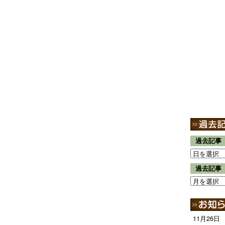
過去記事
過去記事
11月26日