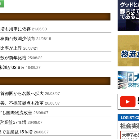
録
数増も用車に依存
21/06/30
の稼働台数減少傾向
24/08/19
両比率が上昇
20/07/21
台数が前年比増
25/08/22
満が32.6％
18/09/27
、首都圏から名阪へ拡大
26/08/07
に改善、不採算拠点も改革
26/08/07
字も国際物流改善
26/08/07
営業益57％増
26/08/07
果で営業益15％増
26/08/07