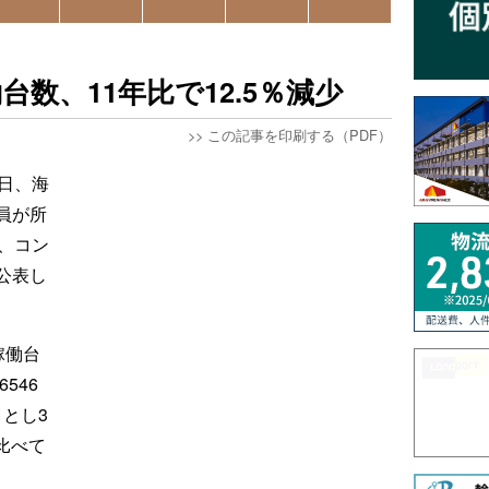
数、11年比で12.5％減少
>>
この記事を印刷する（PDF）
日、海
員が所
、コン
公表し
稼働台
546
ことし3
に比べて