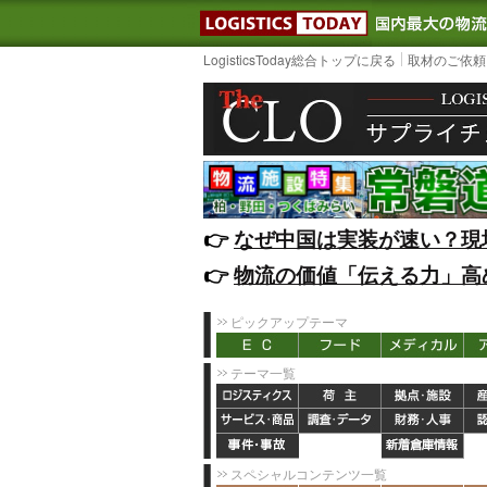
LOGISTIC
LogisticsToday総合トップに戻る
取材のご依頼
👉️
なぜ中国は実装が速い？現
👉️
物流の価値「伝える力」高
ピックアップテーマ
テーマ一覧
スペシャルコンテンツ一覧