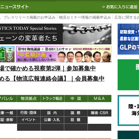
S TODAY｜国内最大の物流ニュースサイト
3PL, SCMなど国内外の最新の物流
、プレスリリース掲載のお申込み
物流セミナー情報の掲載申込み
広告に関する
場で確かめる視察第2弾｜参加募集中
める【物流広報連絡会議】｜会員募集中