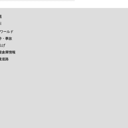
題
報
Pワールド
件・事故
上げ
着倉庫情報
速道路