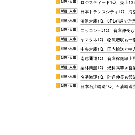
ロジスティード1Q、売上1
日本トランスシティ1Q、海
渋沢倉庫1Q、3PL好調で営
ニッコンHD1Q、倉庫伸長
ヤマタネ1Q、物流増収も一
中央倉庫1Q、国内輸送と輸
南総通運1Q、倉庫稼働率上
栗林商船1Q、燃料高響き営
名港海運1Q、陸送伸長も営業
日本石油輸送1Q、石油輸送