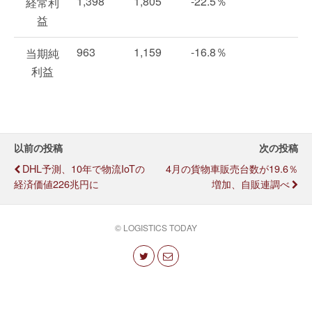
1,398
1,805
-22.5％
経常利
益
963
1,159
-16.8％
当期純
利益
以前の投稿
次の投稿
DHL予測、10年で物流IoTの
4月の貨物車販売台数が19.6％
経済価値226兆円に
増加、自販連調べ
© LOGISTICS TODAY