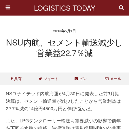
LOGISTICS TODAY
2015年5月1日
NSU内航、セメント輸送減少し
営業益22.7％減
共有
ツイート
ピン
メール
NSユナイテッド内航海運が4月30日に発表した前3月期
決算は、セメント輸送量が減少したことから営業利益は
22.7％減の14億円4500万円と伸び悩んだ。
また、LPGタンクローリー輸送も需要減少の影響で前年
を下回る水準で推移。港湾運送は震災復興関連の公共事