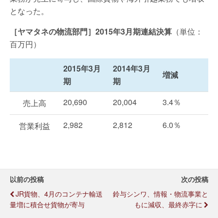
となった。
［ヤマタネの物流部門］2015年3月期連結決算
（単位：
百万円）
2015年3月
2014年3月
増減
期
期
20,690
20,004
3.4％
売上高
2,982
2,812
6.0％
営業利益
以前の投稿
次の投稿
JR貨物、4月のコンテナ輸送
鈴与シンワ、情報・物流事業と
量増に積合せ貨物が寄与
もに減収、最終赤字に