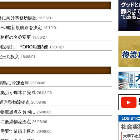
路に向け事務所開設
16/06/01
ORO船新規航路を決定
15/12/01
事務所の名称変更
19/06/27
設検討、RORO船週3便
15/07/21
北王丸投入
16/08/01
扇島に冷凍倉庫
26/08/06
域拠点が厚木に完成
26/08/06
運営型物流拠点
26/08/06
温物流拠点を長岡に
26/08/06
ダに低温物流拠点
26/08/06
送需要で業績上振れ
26/08/06