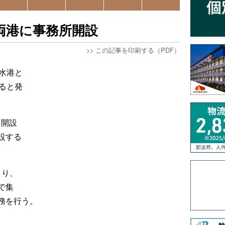
両港に事務所開設
>>
この記事を印刷する（PDF）
水港と
ると発
を開設
設する
より、
゙集
業務を行う。