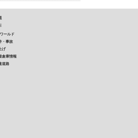
題
報
Pワールド
件・事故
上げ
着倉庫情報
速道路