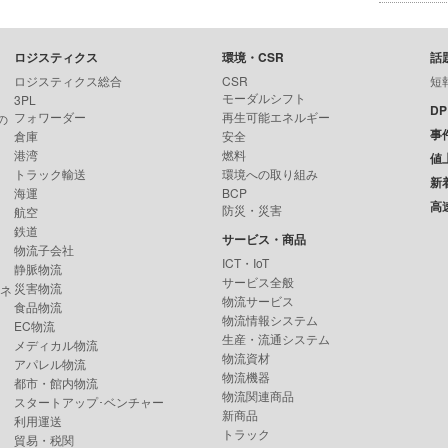
ロジスティクス
環境・CSR
話
ロジスティクス総合
CSR
短
モーダルシフト
3PL
D
フォワーダー
再生可能エネルギー
の
事
倉庫
安全
港湾
燃料
値
トラック輸送
環境への取り組み
新
海運
BCP
高
防災・災害
航空
鉄道
サービス・商品
物流子会社
ICT・IoT
静脈物流
サービス全般
災害物流
ンネ
物流サービス
食品物流
物流情報システム
EC物流
生産・流通システム
メディカル物流
物流資材
アパレル物流
物流機器
都市・館内物流
物流関連商品
スタートアップ･ベンチャー
新商品
利用運送
トラック
貿易・税関