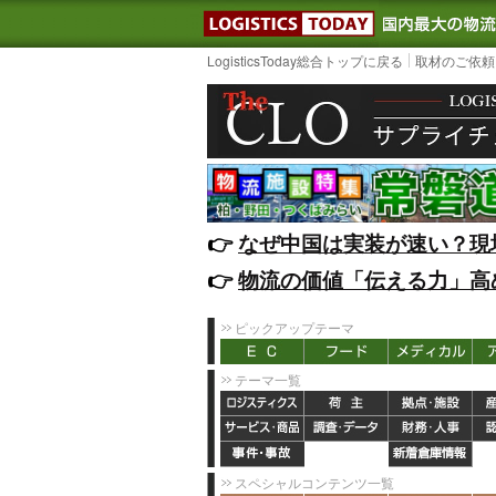
LOGISTIC
LogisticsToday総合トップに戻る
取材のご依頼
👉️
なぜ中国は実装が速い？現
👉️
物流の価値「伝える力」高
ピックアップテーマ
テーマ一覧
スペシャルコンテンツ一覧