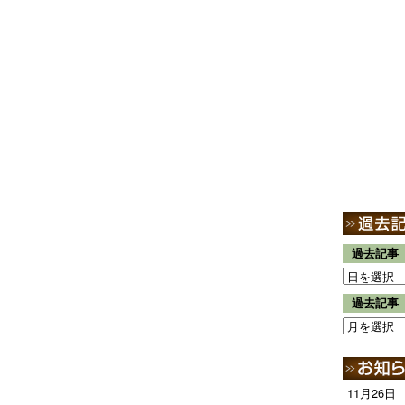
過去記事
過去記事
11月26日