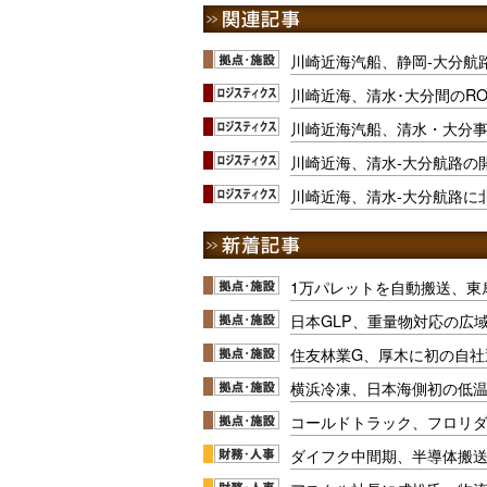
川崎近海汽船、静岡-大分航
川崎近海、清水･大分間のR
川崎近海汽船、清水・大分
川崎近海、清水-大分航路の開
川崎近海、清水-大分航路に
1万パレットを自動搬送、東
日本GLP、重量物対応の広
住友林業G、厚木に初の自社
横浜冷凍、日本海側初の低
コールドトラック、フロリ
ダイフク中間期、半導体搬