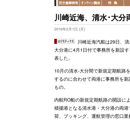
川崎近海、清水･大分
2016年2月1日 (月)
川崎近海汽船は29日、清
大分港に4月1日付で事務所を新設す
表した。
10月の清水-大分間で新規定期航路
するのに合わせて両港に事務所を新
もの。
内航RO船の新規定期航路の開設に
積揚港となる清水港・大分港の両港て
荷、ブッキング、運航管理の窓口