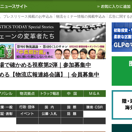
S TODAY｜国内最大の物流ニュースサイト
3PL, SCMなど国内外の最新の物流
、プレスリリース掲載のお申込み
物流セミナー情報の掲載申込み
広告に関する
場で確かめる視察第2弾｜参加募集中
める【物流広報連絡会議】｜会員募集中