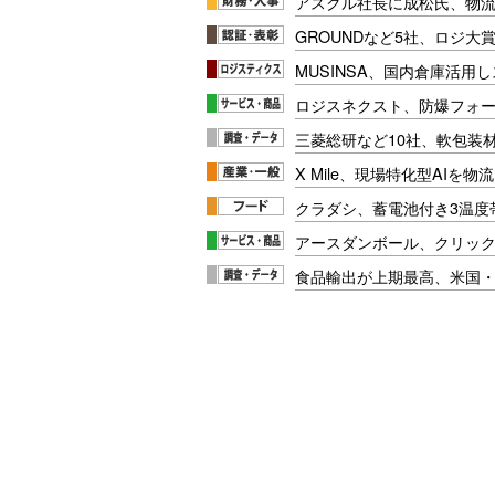
アスクル社長に成松氏、物
GROUNDなど5社、ロジ大
MUSINSA、国内倉庫活用
ロジスネクスト、防爆フォ
三菱総研など10社、軟包装
X Mile、現場特化型AIを
クラダシ、蓄電池付き3温度
アースダンボール、クリッ
食品輸出が上期最高、米国