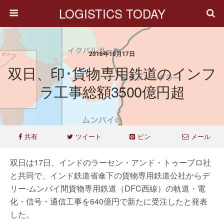
LOGISTICS TODAY
2016年10月17日
双日、印･貨物専用鉄道のインフ
ラ工事総額3500億円超
共有
ツイート
ピン
メール
双日は17日、インドのラーセン・アンド・トゥーブロ社
と共同で、インド鉄道省傘下の貨物専用鉄道公社からデ
リー-ムンバイ間貨物専用鉄道（DFC西線）の軌道・電
化・信号・通信工事を640億円で新たに受注したと発表
した。