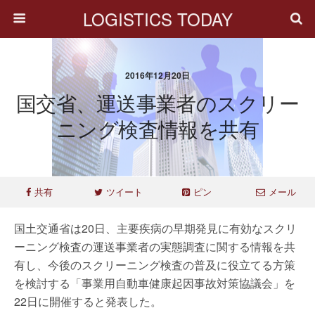
LOGISTICS TODAY
2016年12月20日
国交省、運送事業者のスクリー
ニング検査情報を共有
共有
ツイート
ピン
メール
国土交通省は20日、主要疾病の早期発見に有効なスクリ
ーニング検査の運送事業者の実態調査に関する情報を共
有し、今後のスクリーニング検査の普及に役立てる方策
を検討する「事業用自動車健康起因事故対策協議会」を
22日に開催すると発表した。