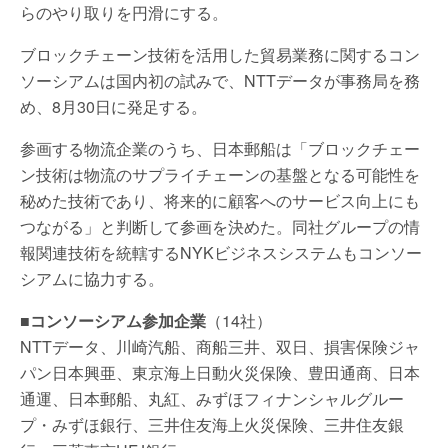
らのやり取りを円滑にする。
ブロックチェーン技術を活用した貿易業務に関するコン
ソーシアムは国内初の試みで、NTTデータが事務局を務
め、8月30日に発足する。
参画する物流企業のうち、日本郵船は「ブロックチェー
ン技術は物流のサプライチェーンの基盤となる可能性を
秘めた技術であり、将来的に顧客へのサービス向上にも
つながる」と判断して参画を決めた。同社グループの情
報関連技術を統轄するNYKビジネスシステムもコンソー
シアムに協力する。
■コンソーシアム参加企業
（14社）
NTTデータ、川崎汽船、商船三井、双日、損害保険ジャ
パン日本興亜、東京海上日動火災保険、豊田通商、日本
通運、日本郵船、丸紅、みずほフィナンシャルグルー
プ・みずほ銀行、三井住友海上火災保険、三井住友銀