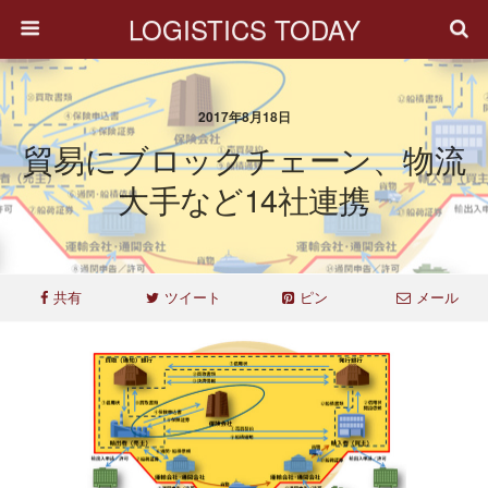
LOGISTICS TODAY
2017年8月18日
貿易にブロックチェーン、物流
大手など14社連携
共有
ツイート
ピン
メール