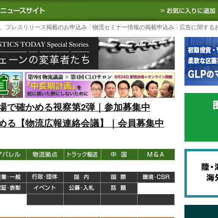
S TODAY｜国内最大の物流ニュースサイト
3PL, SCMなど国内外の最新の物流
、プレスリリース掲載のお申込み
物流セミナー情報の掲載申込み
広告に関する
場で確かめる視察第2弾｜参加募集中
める【物流広報連絡会議】｜会員募集中