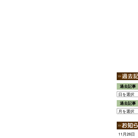
過去記事
過去記事
11月26日