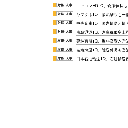
ニッコンHD1Q、倉庫伸長
ヤマタネ1Q、物流増収も一
中央倉庫1Q、国内輸送と輸
南総通運1Q、倉庫稼働率上
栗林商船1Q、燃料高響き営
名港海運1Q、陸送伸長も営業
日本石油輸送1Q、石油輸送