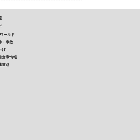
題
報
Pワールド
件・事故
上げ
着倉庫情報
速道路