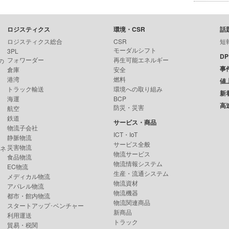
ロジスティクス
環境・CSR
話
ロジスティクス総合
CSR
短
モーダルシフト
3PL
D
フォワーダー
再生可能エネルギー
の
事
倉庫
安全
港湾
燃料
値
トラック輸送
環境への取り組み
新
海運
BCP
高
防災・災害
航空
鉄道
サービス・商品
物流子会社
ICT・IoT
静脈物流
サービス全般
災害物流
ンネ
物流サービス
食品物流
物流情報システム
EC物流
生産・流通システム
メディカル物流
物流資材
アパレル物流
物流機器
都市・館内物流
物流関連商品
スタートアップ･ベンチャー
新商品
利用運送
トラック
貿易・税関