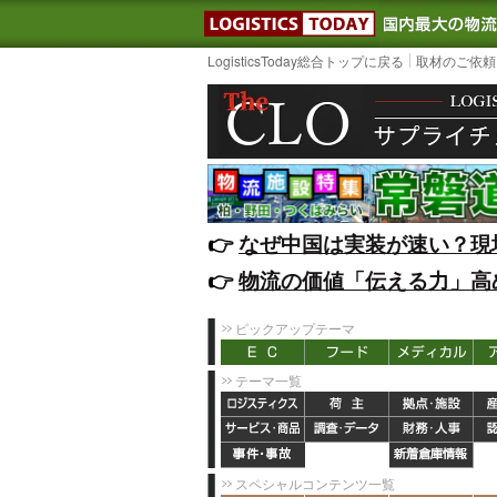
LOGISTIC
LogisticsToday総合トップに戻る
取材のご依頼
👉️
なぜ中国は実装が速い？現
👉️
物流の価値「伝える力」高
ピックアップテーマ
テーマ一覧
スペシャルコンテンツ一覧