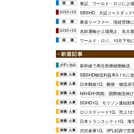
東証、ワールド・ロジに上場廃
SBSHD、大証ジャスダッ
東栄リーファー、現経営陣に
名鉄運輸が上場廃止、名古屋
ワールド・ロジ、10月下旬
新幹線で再生医療細胞輸送
SBSHD物流利益率3.1％
日本郵政1Q、郵便・物流赤
NXHD中間期、国際物流伸び
SGHD1Q、モリソン連結効
ロジスティード1Q、売上1
日本トランスシティ1Q、海
渋沢倉庫1Q、3PL好調で営