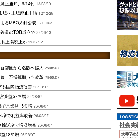
止通知、9/14付
13/08/30
ク市場へ上場廃止申請
12/12/25
よるMBO方針公表
17/11/08
鉄道のTOB成立で
22/06/13
にも上場廃止か
13/07/02
、首都圏から名阪へ拡大
26/08/07
に改善、不採算拠点も改革
26/08/07
字も国際物流改善
26/08/07
営業益57％増
26/08/07
果で営業益15％増
26/08/07
2％増で利益率改善
26/08/07
空輸送増で増収増益
26/08/07
業益18％増
26/08/07