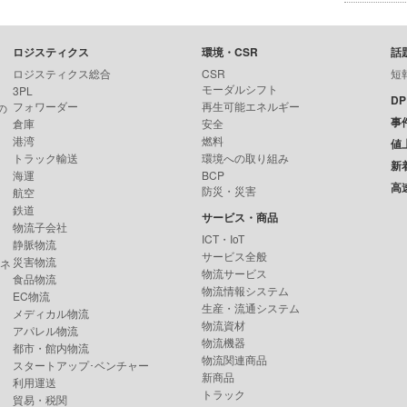
ロジスティクス
環境・CSR
話
ロジスティクス総合
CSR
短
モーダルシフト
3PL
D
フォワーダー
再生可能エネルギー
の
事
倉庫
安全
港湾
燃料
値
トラック輸送
環境への取り組み
新
海運
BCP
高
防災・災害
航空
鉄道
サービス・商品
物流子会社
ICT・IoT
静脈物流
サービス全般
災害物流
ンネ
物流サービス
食品物流
物流情報システム
EC物流
生産・流通システム
メディカル物流
物流資材
アパレル物流
物流機器
都市・館内物流
物流関連商品
スタートアップ･ベンチャー
新商品
利用運送
トラック
貿易・税関