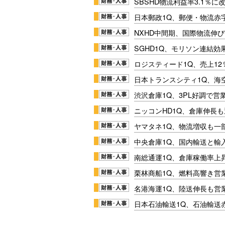
SBSHD物流利益率3.1％
日本郵政1Q、郵便・物流赤
NXHD中間期、国際物流伸び
SGHD1Q、モリソン連結効
ロジスティード1Q、売上1
日本トランスシティ1Q、海
渋沢倉庫1Q、3PL好調で営
ニッコンHD1Q、倉庫伸長
ヤマタネ1Q、物流増収も一
中央倉庫1Q、国内輸送と輸
南総通運1Q、倉庫稼働率上
栗林商船1Q、燃料高響き営
名港海運1Q、陸送伸長も営業
日本石油輸送1Q、石油輸送