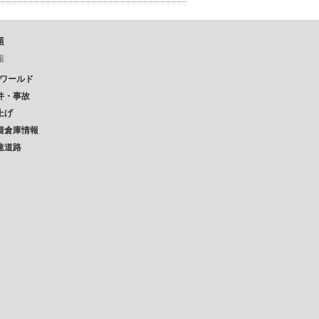
題
報
Pワールド
件・事故
上げ
着倉庫情報
速道路