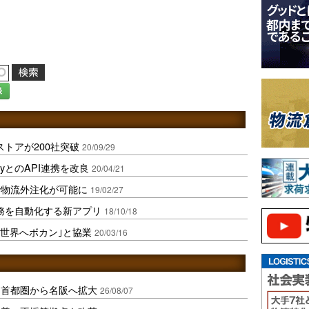
録
yストアが200社突破
20/09/29
fyとのAPI連携を改良
20/04/21
で物流外注化が可能に
19/02/27
荷業務を自動化する新アプリ
18/10/18
｢世界へボカン｣と協業
20/03/16
、首都圏から名阪へ拡大
26/08/07