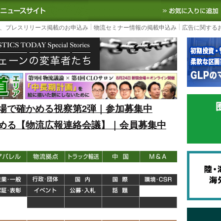
S TODAY｜国内最大の物流ニュースサイト
3PL, SCMなど国内外の最新の物流
、プレスリリース掲載のお申込み
物流セミナー情報の掲載申込み
広告に関する
場で確かめる視察第2弾｜参加募集中
める【物流広報連絡会議】｜会員募集中