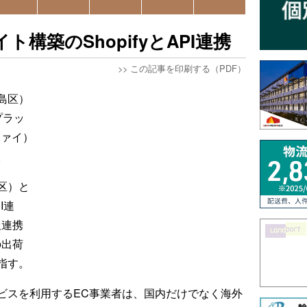
構築のShopifyとAPI連携
>>
この記事を印刷する（PDF）
島区）
プラッ
ファイ）
。
区）と
I連
報連携
の出荷
指す。
ビスを利用するEC事業者は、国内だけでなく海外