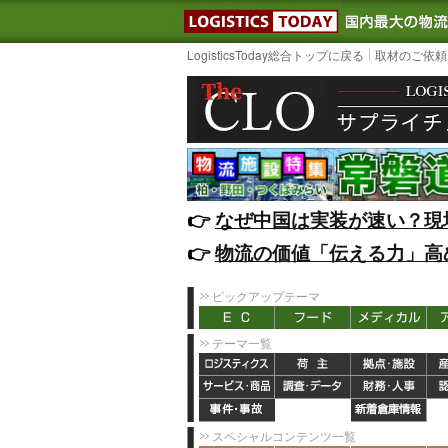
LOGISTIC
LogisticsToday総合トップに戻る
取材のご依頼
👉️
なぜ中国は実装が速い？現
👉️
物流の価値「伝える力」高
ピックアップテーマ
テーマ一覧
スペシャルコンテンツ一覧