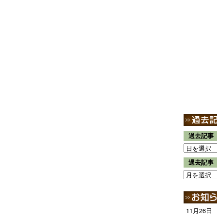
過去記事
過去記事
11月26日