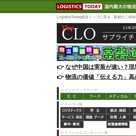
LOGISTIC
LogisticsToday総合トップに戻る
取材のご依頼
👉️
なぜ中国は実装が速い？現
👉️
物流の価値「伝える力」高
ピックアップテーマ
テーマ一覧
スペシャルコンテンツ一覧