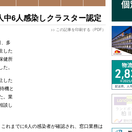
人中6人感染しクラスター認定
>>
この記事を印刷する（PDF）
日、多
生した
保健所
した。
止した
宅待機と
た。業
相談し
、これまでに6人の感染者が確認され、窓口業務は