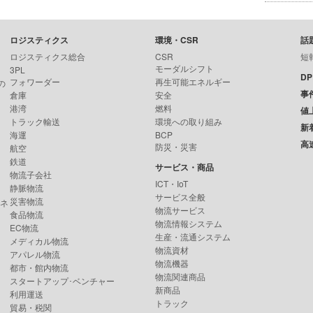
ロジスティクス
環境・CSR
話
ロジスティクス総合
CSR
短
モーダルシフト
3PL
D
フォワーダー
再生可能エネルギー
の
事
倉庫
安全
港湾
燃料
値
トラック輸送
環境への取り組み
新
海運
BCP
高
防災・災害
航空
鉄道
サービス・商品
物流子会社
ICT・IoT
静脈物流
サービス全般
災害物流
ンネ
物流サービス
食品物流
物流情報システム
EC物流
生産・流通システム
メディカル物流
物流資材
アパレル物流
物流機器
都市・館内物流
物流関連商品
スタートアップ･ベンチャー
新商品
利用運送
トラック
貿易・税関