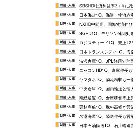
SBSHD物流利益率3.1％
日本郵政1Q、郵便・物流赤
NXHD中間期、国際物流伸び
SGHD1Q、モリソン連結効
ロジスティード1Q、売上1
日本トランスシティ1Q、海
渋沢倉庫1Q、3PL好調で営
ニッコンHD1Q、倉庫伸長
ヤマタネ1Q、物流増収も一
中央倉庫1Q、国内輸送と輸
南総通運1Q、倉庫稼働率上
栗林商船1Q、燃料高響き営
名港海運1Q、陸送伸長も営業
日本石油輸送1Q、石油輸送