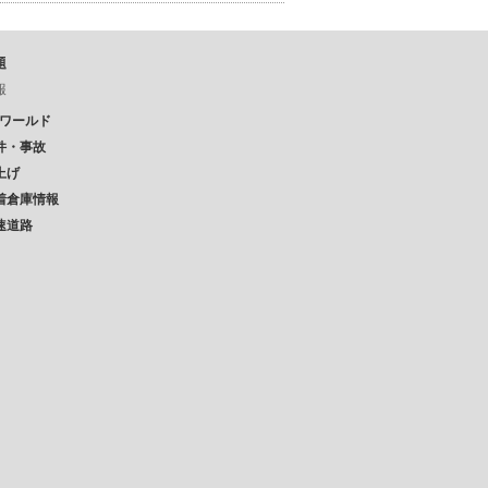
題
報
Pワールド
件・事故
上げ
着倉庫情報
速道路