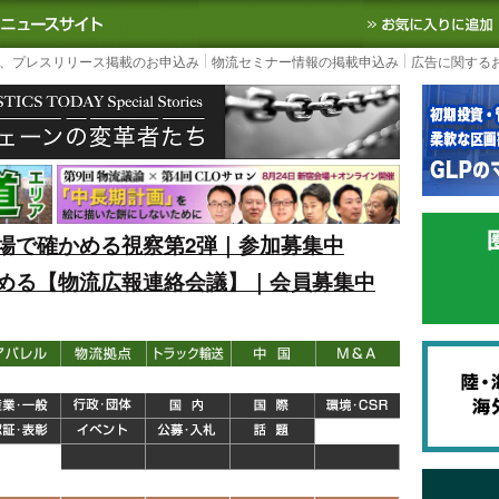
S TODAY｜国内最大の物流ニュースサイト
3PL, SCMなど国内外の最新の物流
、プレスリリース掲載のお申込み
物流セミナー情報の掲載申込み
広告に関する
場で確かめる視察第2弾｜参加募集中
める【物流広報連絡会議】｜会員募集中