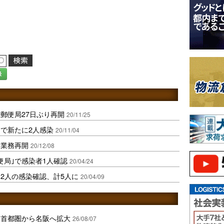
録
郵便局27日ぶり再開
20/11/25
で新たに2人感染
20/11/04
送業務再開
20/12/08
便局｣で感染者1人確認
20/04/24
に2人の感染確認、計5人に
20/04/09
、首都圏から名阪へ拡大
26/08/07