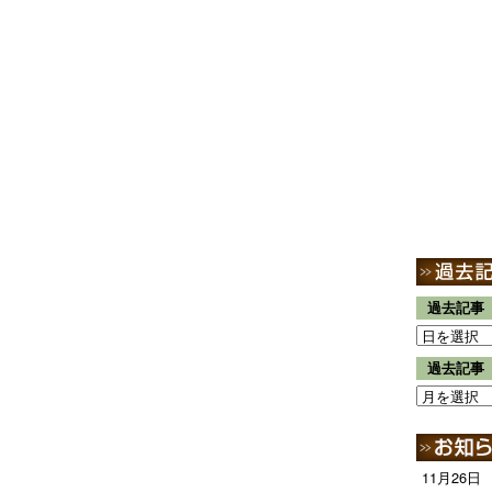
過去記事
過去記事
11月26日