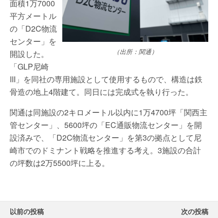
面積1万7000
平方メートル
の「D2C物流
センター」を
（出所：関通）
開設した。
「GLP尼崎
III」を同社の専用施設として使用するもので、構造は鉄
骨造の地上4階建て。同日には完成式を執り行った。
関通は同施設の2キロメートル以内に1万4700坪「関西主
管センター」、5600坪の「EC通販物流センター」を開
設済みで、「D2C物流センター」を第3の拠点として尼
崎市でのドミナント戦略を推進する考え。3施設の合計
の坪数は2万5500坪に上る。
以前の投稿
次の投稿