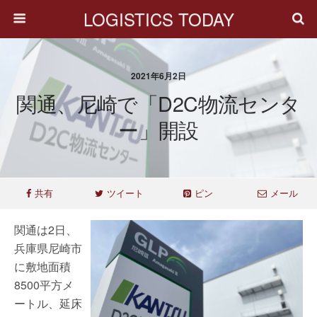
LOGISTICS TODAY
2021年6月2日
関通、尼崎で「D2C物流センタ
ー」開設
共有
ツイート
ピン
メール
関通は2日、
兵庫県尼崎市
に敷地面積
8500平方メ
ートル、延床