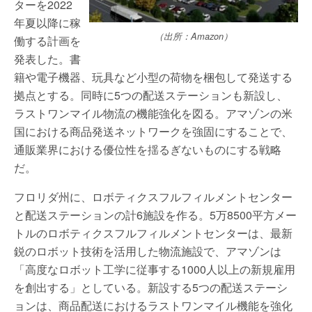
ターを2022
年夏以降に稼
（出所：Amazon）
働する計画を
発表した。書
籍や電子機器、玩具など小型の荷物を梱包して発送する
拠点とする。同時に5つの配送ステーションも新設し、
ラストワンマイル物流の機能強化を図る。アマゾンの米
国における商品発送ネットワークを強固にすることで、
通販業界における優位性を揺るぎないものにする戦略
だ。
フロリダ州に、ロボティクスフルフィルメントセンター
と配送ステーションの計6施設を作る。5万8500平方メー
トルのロボティクスフルフィルメントセンターは、最新
鋭のロボット技術を活用した物流施設で、アマゾンは
「高度なロボット工学に従事する1000人以上の新規雇用
を創出する」としている。新設する5つの配送ステーシ
ョンは、商品配送におけるラストワンマイル機能を強化