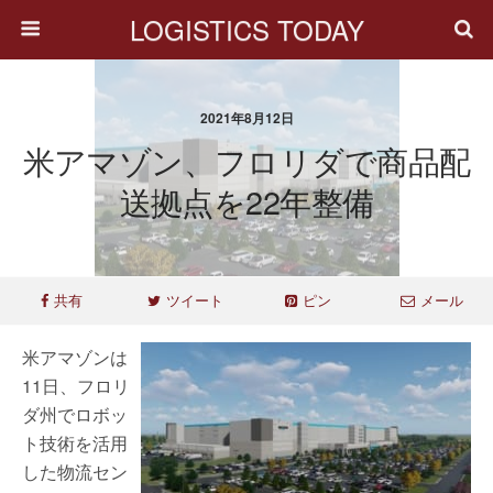
LOGISTICS TODAY
2021年8月12日
米アマゾン、フロリダで商品配
送拠点を22年整備
共有
ツイート
ピン
メール
米アマゾンは
11日、フロリ
ダ州でロボッ
ト技術を活用
した物流セン