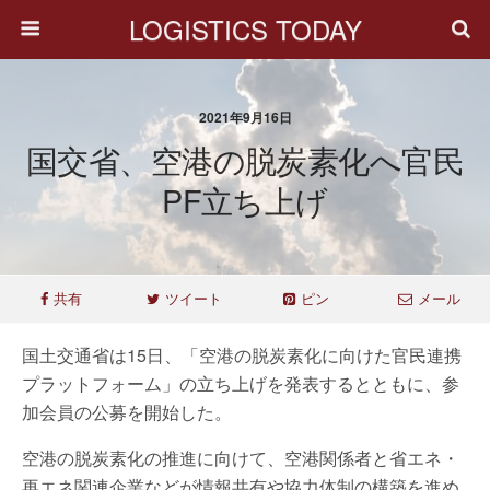
LOGISTICS TODAY
2021年9月16日
国交省、空港の脱炭素化へ官民
PF立ち上げ
共有
ツイート
ピン
メール
国土交通省は15日、「空港の脱炭素化に向けた官民連携
プラットフォーム」の立ち上げを発表するとともに、参
加会員の公募を開始した。
空港の脱炭素化の推進に向けて、空港関係者と省エネ・
再エネ関連企業などが情報共有や協力体制の構築を進め