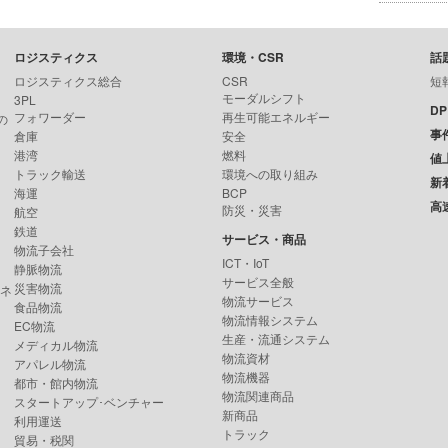
ロジスティクス
環境・CSR
話
ロジスティクス総合
CSR
短
モーダルシフト
3PL
D
フォワーダー
再生可能エネルギー
の
事
倉庫
安全
港湾
燃料
値
トラック輸送
環境への取り組み
新
海運
BCP
高
防災・災害
航空
鉄道
サービス・商品
物流子会社
ICT・IoT
静脈物流
サービス全般
災害物流
ンネ
物流サービス
食品物流
物流情報システム
EC物流
生産・流通システム
メディカル物流
物流資材
アパレル物流
物流機器
都市・館内物流
物流関連商品
スタートアップ･ベンチャー
新商品
利用運送
トラック
貿易・税関