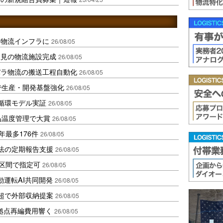
を物流インフラに
26/08/05
伏見の物流施設完成
26/08/05
バラ物流の搬送工程自動化
26/08/05
で生産・開発基盤強化
26/08/05
循環モデル実証
26/08/05
品温度管理で大賞
26/08/05
年最多176件
26/08/05
化法の定期報告支援
26/08/05
1区間で指定可
26/08/05
動運転AI共同開発
26/08/05
超で外部収納提案
26/08/05
、拠点再編費用響く
26/08/05