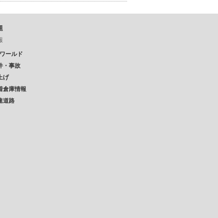
題
報
Pワールド
件・事故
上げ
着倉庫情報
速道路