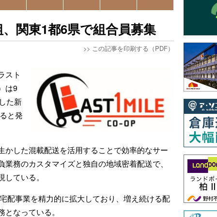
、関東1都6県で組合員募集
>>
この記事を印刷する（PDF）
ラスト
）は9
した新
すると発
生かした混載配送を活用することで効率的なサー
負業務のカスタマイズと独自の地域密着配送で、
現している。
・宅配事業を精力的に拡大しており、増え続ける配
務となっている。