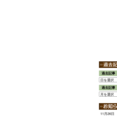
過去記事
過去記事
11月26日