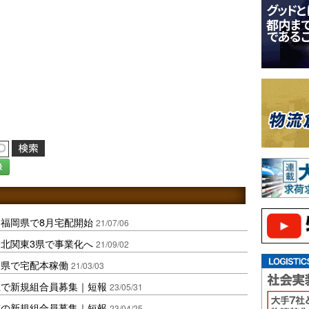
録
福岡県で8月宅配開始
21/07/06
北関東3県で事業化へ
21/09/02
知県で宅配本稼働
21/03/03
玉で新規組合員募集｜短報
23/05/31
葉の新規組合員募集｜短報
23/04/25