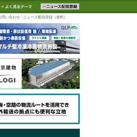
ニュースをお届けします。物流ニュースメール配信を登録すると、平日
お気に入りに追加
よく見るテーマ
お問い合わせ
ニュース配信登録（無料）