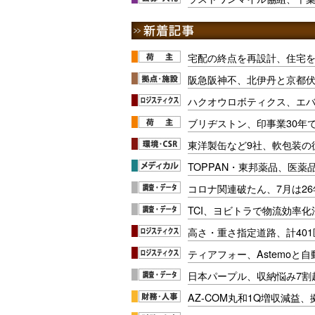
宅配の終点を再設計、住宅
阪急阪神不、北伊丹と京都
ハクオウロボティクス、エ
ブリヂストン、印事業30年
東洋製缶など9社、軟包装の
TOPPAN・東邦薬品、医薬
コロナ関連破たん、7月は26
TCI、ヨビトラで物流効率
高さ・重さ指定道路、計40
ティアフォー、Astemoと自
日本パープル、収納悩み7割
AZ-COM丸和1Q増収減益