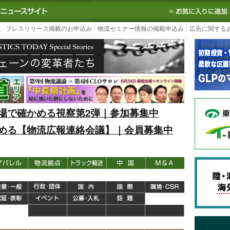
S TODAY｜国内最大の物流ニュースサイト
3PL, SCMなど国内外の最新の物流
、プレスリリース掲載のお申込み
物流セミナー情報の掲載申込み
広告に関する
場で確かめる視察第2弾｜参加募集中
める【物流広報連絡会議】｜会員募集中