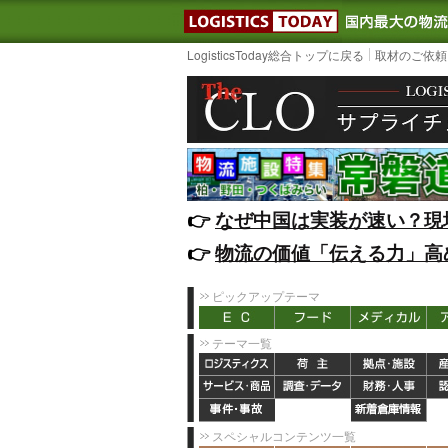
LOGISTIC
LogisticsToday総合トップに戻る
取材のご依頼
👉️
なぜ中国は実装が速い？現
👉️
物流の価値「伝える力」高
ピックアップテーマ
テーマ一覧
スペシャルコンテンツ一覧