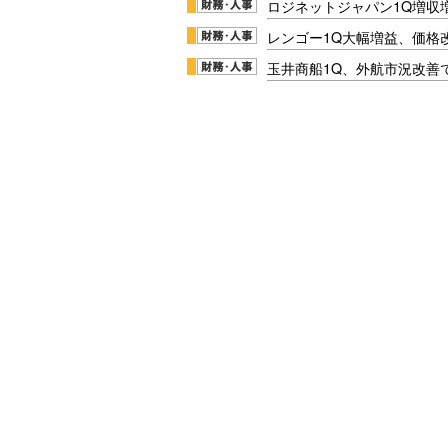
ロジネットジャパン1Q増収
レンゴー1Q大幅増益、価格
玉井商船1Q、外航市況改善