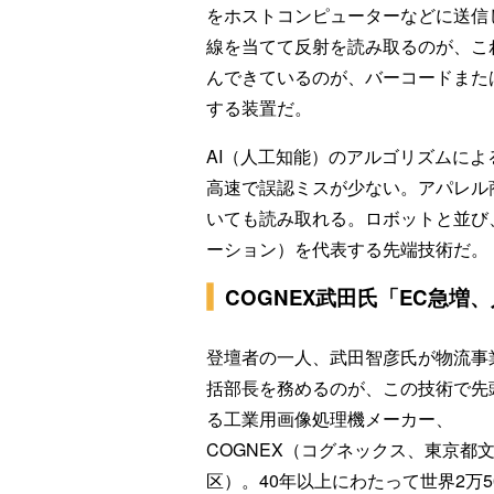
をホストコンピューターなどに送信
線を当てて反射を読み取るのが、こ
んできているのが、バーコードまた
する装置だ。
AI（人工知能）のアルゴリズムに
高速で誤認ミスが少ない。アパレル
いても読み取れる。ロボットと並び
ーション）を代表する先端技術だ。
COGNEX武田氏「EC急増
登壇者の一人、武田智彦氏が物流事
括部長を務めるのが、この技術で先
る工業用画像処理機メーカー、
COGNEX（コグネックス、東京都
区）。40年以上にわたって世界2万5