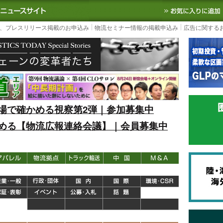
S TODAY｜国内最大の物流ニュースサイト
3PL, SCMなど国内外の最新の物流
、プレスリリース掲載のお申込み
物流セミナー情報の掲載申込み
広告に関する
場で確かめる視察第2弾｜参加募集中
める【物流広報連絡会議】｜会員募集中