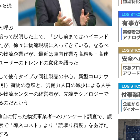
ムを提
と呼ぶ
沿って説明した上で、「少し前まではハイエンド
たが、徐々に物流現場に入ってきている。なるべ
の物流企業だが、最近は庫内作業を高精度・高速
ユーザーのトレンドの変化を語った。
して使うタイプが同社製品の中心。新型コロナウ
取引）荷物の急増と、労働力人口の減少による人手
や物流センターの経営者が、先端テクノロジーで
るのだという。
DAYが独自に行った物流事業者へのアンケート調査で、読
素で「導入コスト」より「読取り精度」をあげた
する。