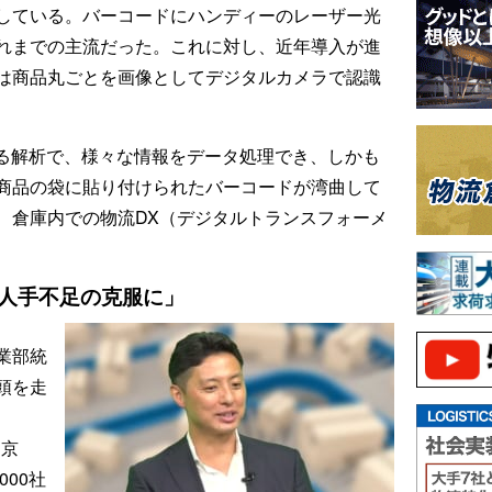
している。バーコードにハンディーのレーザー光
れまでの主流だった。これに対し、近年導入が進
は商品丸ごとを画像としてデジタルカメラで認識
よる解析で、様々な情報をデータ処理でき、しかも
商品の袋に貼り付けられたバーコードが湾曲して
、倉庫内での物流DX（デジタルトランスフォーメ
、人手不足の克服に」
業部統
頭を走
文京
000社