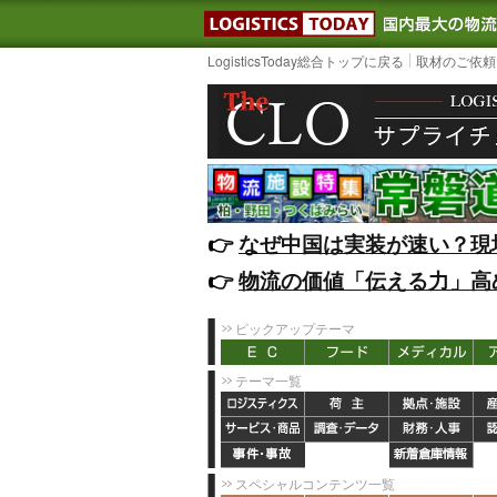
LOGISTIC
LogisticsToday総合トップに戻る
取材のご依頼
👉️
なぜ中国は実装が速い？現
👉️
物流の価値「伝える力」高
ピックアップテーマ
テーマ一覧
スペシャルコンテンツ一覧