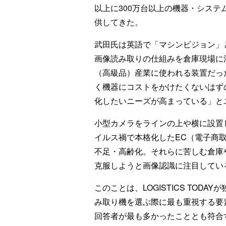
以上に300万台以上の機器・システ
供してきた。
武田氏は英語で「マシンビジョン」
画像読み取りの仕組みを倉庫現場に
（高級品）産業に使われる装置だっ
く機器にコストをかけたくないはず
化したいニーズが高まっている」と
小型カメラをラインの上や横に設置
イルス禍で本格化したEC（電子商
不足・高齢化。それらに苦しむ倉庫
克服しようと画像認識に注目してい
このことは、LOGISTICS TO
み取り機を選ぶ際に最も重視する要
回答者が最も多かったこととも符合