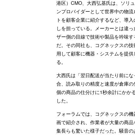
港区）CMO、大西弘基氏は、ソリ
ンプロバイダーとして世界中の物流
トを顧客企業に紹介するなど、導入
しを担っている。メーカーとは違っ
ザー側の目線で技術や製品を吟味す
だ。その同社も、コグネックスの技
用して顧客に機器・システムを提供
る。
大西氏は「翌日配送が当たり前にな
合、読み取りの精度と速度が倉庫の
個の商品の仕分けに1秒余計にかかる
した。
フォーラムでは、コグネックスの機
画で紹介され、作業者が大量の商品
集長らも驚いた様子だった。騒音の