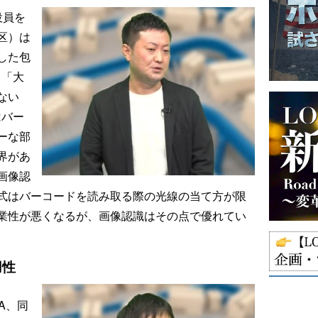
役員を
区）は
した包
。「大
ない
はバー
ーな部
界があ
画像認
式はバーコードを読み取る際の光線の当て方が限
業性が悪くなるが、画像認識はその点で優れてい
用性
A、同