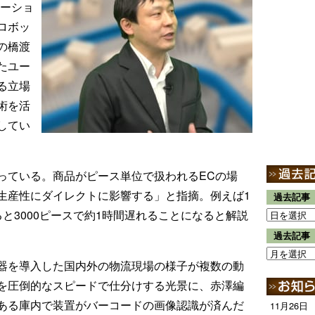
ューショ
ロボッ
の橋渡
たユー
る立場
術を活
してい
っている。商品がピース単位で扱われるECの場
生産性にダイレクトに影響する」と指摘。例えば1
過去記事
と3000ピースで約1時間遅れることになると解説
過去記事
器を導入した国内外の物流現場の様子が複数の動
を圧倒的なスピードで仕分けする光景に、赤澤編
ある庫内で装置がバーコードの画像認識が済んだ
11月26日