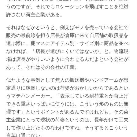
うのですが、それでもロケーションを飛ばすことを絶対
許さない荷主企業がある。
それはなぜかというと、例えばモノを売っている会社で
販売の最前線を担う店長が倉庫に来て自店舗の取扱品を
選ぶ際に、棚マスにアイテム別・サイズ別に商品を並べ
なければ、「店長が選びにくいではないか」と。物流現
場は店長がやりいいように合わせるんだよという会社が
あって、それはその会社の正義。
似たような事例として無人の搬送機やハンドアームが想
定通りに稼働しないのは荷姿がおかしいからであるとい
うマテハンメーカー。「表示している耐荷重とか荷上げ
できる重さいっぱいに使うには、こういう形のものは無
理です」というポイントがあるんですけれども、その荷
主企業にとって現状の荷姿というのは、長年かけて工夫
して作り上げたものなわけですね。そうするとこういう
言葉は通じない。