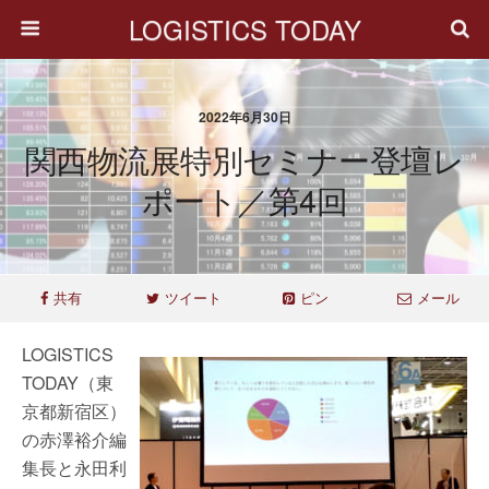
LOGISTICS TODAY
2022年6月30日
関西物流展特別セミナー登壇レ
ポート／第4回
共有
ツイート
ピン
メール
LOGISTICS
TODAY（東
京都新宿区）
の赤澤裕介編
集長と永田利