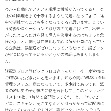
今から自動化でどんどん現場に機械が入ってくると、会
社の創業理念まで干渉するような問題になってきて、途
中で頓挫することも多くなってくると思います。こうい
う荷姿やロケーションの取り方の問題において、出来上
がったところだけを見て導入を決定するのはちょっと危
険かな、と。例えば自動化して誤出荷がゼロになってい
る企業は、誤配送がゼロになっているだけで、誤ピック
がゼロになってるいるかどうかの検証はあまりしませ
ん。
誤配送ゼロと誤ピックゼロは違うんだと、今一度皆様に
ご確認いただきたいと思います。知らぬ間にWMS（倉庫
管理システム）病になっていて、多少雑であっても、派
遣の若い男の子が体力に物を言わして、このピッキング
リスト10枚、1時間で全部取ってくれ、と。それでピコ
ピコ、スキャン。そこでなんとか引っかかって誤配送に
はなっていないんですけど、誤ピックにはなっている。