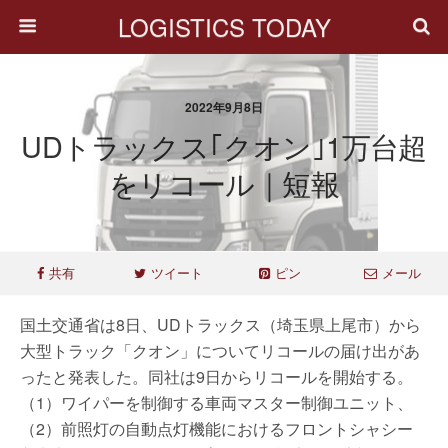
LOGISTICS TODAY
2022年9月8日
UDトラックス｢クオン｣1万台超
をリコール｜短報
共有
ツイート
ピン
メール
国土交通省は8日、UDトラックス（埼玉県上尾市）から
大型トラック「クオン」についてリコールの届け出があ
ったと発表した。同社は9日からリコールを開始する。
（1）ワイパーを制御する車両マスター制御ユニット、
（2）前照灯の自動点灯機能におけるフロントシャシー