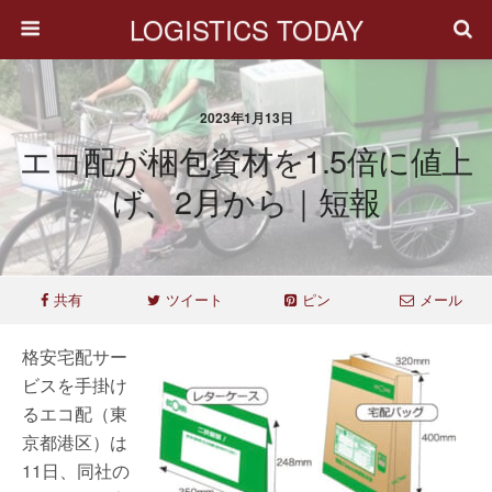
LOGISTICS TODAY
2023年1月13日
エコ配が梱包資材を1.5倍に値上
げ、2月から｜短報
共有
ツイート
ピン
メール
格安宅配サー
ビスを手掛け
るエコ配（東
京都港区）は
11日、同社の