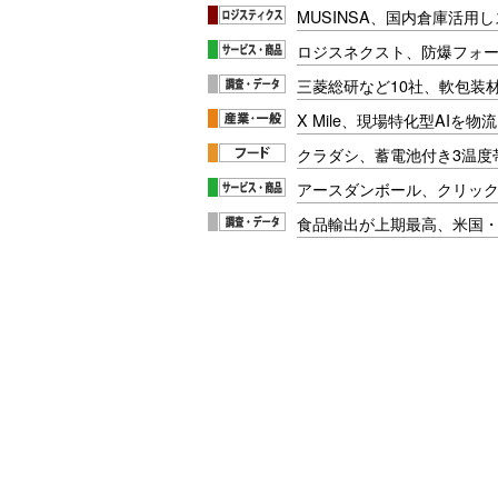
MUSINSA、国内倉庫活用
ロジスネクスト、防爆フォ
三菱総研など10社、軟包装
X Mile、現場特化型AIを
クラダシ、蓄電池付き3温度
アースダンボール、クリッ
食品輸出が上期最高、米国