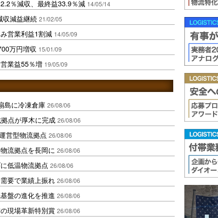
.2％減収、最終益33.9％減
14/05/14
減収減益継続
21/02/05
み営業利益1割減
14/05/09
00万円増収
15/01/09
営業益55％増
19/05/09
扇島に冷凍倉庫
26/08/06
域拠点が厚木に完成
26/08/06
運営型物流拠点
26/08/06
温物流拠点を長岡に
26/08/06
ダに低温物流拠点
26/08/06
送需要で業績上振れ
26/08/06
流基盤の進化を推進
26/08/06
賞の現場革新特別賞
26/08/06