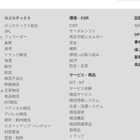
ロジスティクス
環境・CSR
話
ロジスティクス総合
CSR
短
モーダルシフト
3PL
D
フォワーダー
再生可能エネルギー
の
事
倉庫
安全
港湾
燃料
値
トラック輸送
環境への取り組み
新
海運
BCP
高
防災・災害
航空
鉄道
サービス・商品
物流子会社
ICT・IoT
静脈物流
サービス全般
災害物流
ンネ
物流サービス
食品物流
物流情報システム
EC物流
生産・流通システム
メディカル物流
物流資材
アパレル物流
物流機器
都市・館内物流
物流関連商品
スタートアップ･ベンチャー
新商品
利用運送
トラック
貿易・税関