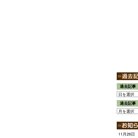
過去記事
過去記事
11月26日