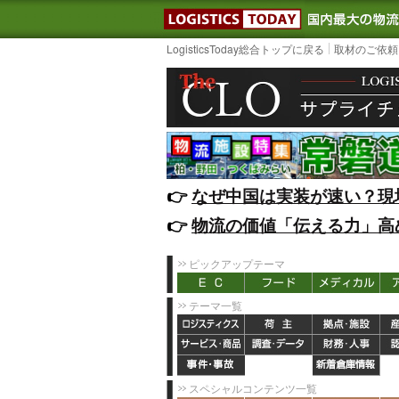
LOGISTIC
LogisticsToday総合トップに戻る
取材のご依頼
👉️
なぜ中国は実装が速い？現
👉️
物流の価値「伝える力」高
ピックアップテーマ
テーマ一覧
スペシャルコンテンツ一覧