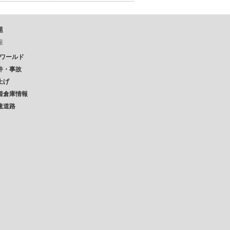
題
報
Pワールド
件・事故
上げ
着倉庫情報
速道路