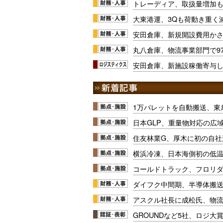
トレーディア、取扱量増加も2
大東港運、3Qも荷動き重く
安田倉庫、新規開設費用かさ
丸八倉庫、物流事業部門で97
安田倉庫、新施設稼働寄与し
1万パレットを自動搬送、東
日本GLP、重量物対応の広
住友林業G、厚木に初の自社
横浜冷凍、日本海側初の低
コールドトラック、フロリ
ダイフク中間期、半導体搬
アスクル社長に成松氏、物
GROUNDなど5社、ロジ大