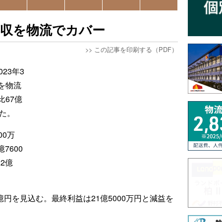
減収を物流でカバー
>>
この記事を印刷する（PDF）
23年3
を物流
67億
った。
00万
7600
2億
億円を見込む。最終利益は21億5000万円と減益を