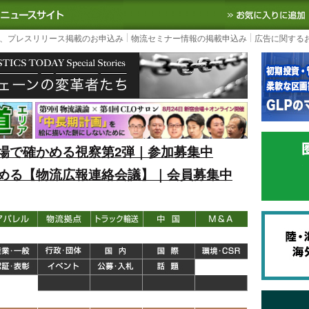
S TODAY｜国内最大の物流ニュースサイト
3PL, SCMなど国内外の最新の物流
、プレスリリース掲載のお申込み
物流セミナー情報の掲載申込み
広告に関する
場で確かめる視察第2弾｜参加募集中
める【物流広報連絡会議】｜会員募集中