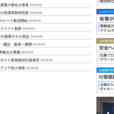
流基盤の進化を推進
26/08/06
賞の現場革新特別賞
26/08/06
しスピード配送開始
26/08/06
ークリフト刷新
26/08/06
材の循環モデル実証
26/08/06
物流・建設・製造へ展開
26/08/06
帯拠点を整備
26/08/06
クポスト新規格対応箱発売
26/08/06
・アジア向け伸長
26/08/06