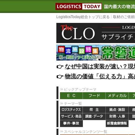
LOGISTIC
LogisticsToday総合トップに戻る
取材のご依頼
👉️
なぜ中国は実装が速い？現
👉️
物流の価値「伝える力」高
ピックアップテーマ
テーマ一覧
スペシャルコンテンツ一覧