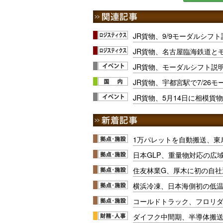
JR貨物、9/9モーダルシフ
JR貨物、名古屋臨海鉄道と
JR貨物、モーダルシフト説明会
JR貨物、宇都宮駅で7/26
JR貨物、5月14日に相模貨
1万パレットを自動搬送、東
日本GLP、重量物対応の広
住友林業G、厚木に初の自社
横浜冷凍、日本海側初の低
コールドトラック、フロリ
ダイフク中間期、半導体搬