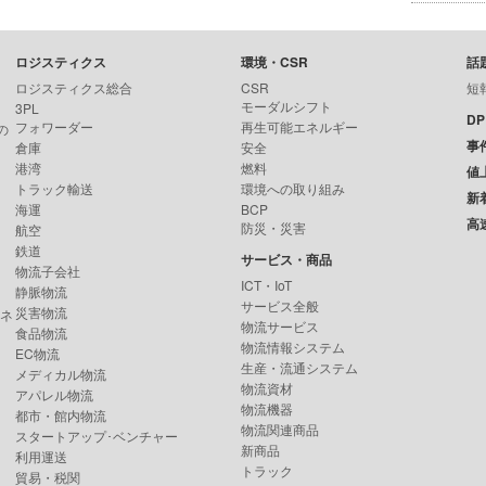
ロジスティクス
環境・CSR
話
ロジスティクス総合
CSR
短
モーダルシフト
3PL
D
フォワーダー
再生可能エネルギー
の
事
倉庫
安全
港湾
燃料
値
トラック輸送
環境への取り組み
新
海運
BCP
高
防災・災害
航空
鉄道
サービス・商品
物流子会社
ICT・IoT
静脈物流
サービス全般
災害物流
ンネ
物流サービス
食品物流
物流情報システム
EC物流
生産・流通システム
メディカル物流
物流資材
アパレル物流
物流機器
都市・館内物流
物流関連商品
スタートアップ･ベンチャー
新商品
利用運送
トラック
貿易・税関