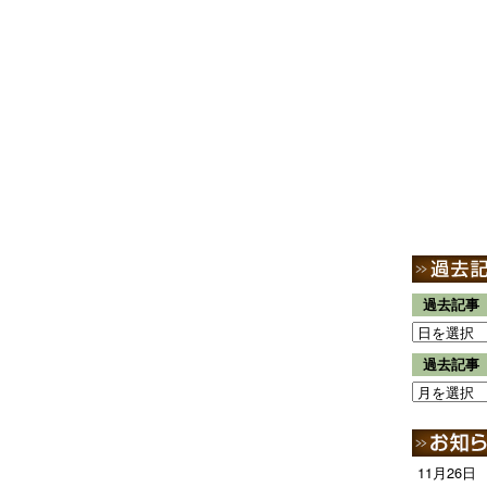
過去記事
過去記事
11月26日