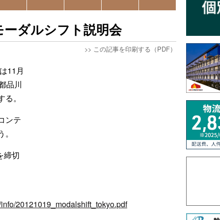
にモーダルシフト説明会
>>
この記事を印刷する（PDF）
は11月
都品川
する。
コンテ
う。
を締切
f/info/20121019_modalshift_tokyo.pdf