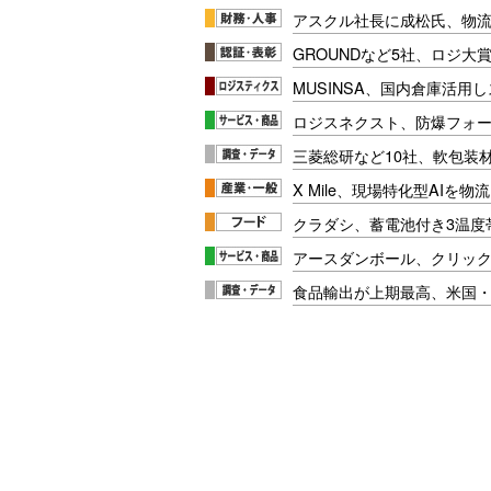
アスクル社長に成松氏、物
GROUNDなど5社、ロジ大
MUSINSA、国内倉庫活用
ロジスネクスト、防爆フォ
三菱総研など10社、軟包装
X Mile、現場特化型AIを
クラダシ、蓄電池付き3温度
アースダンボール、クリッ
食品輸出が上期最高、米国