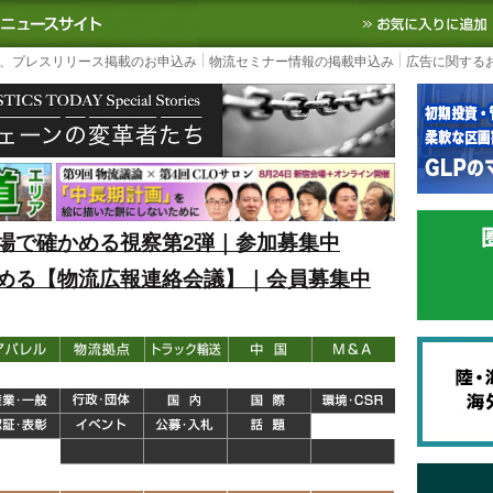
S TODAY｜国内最大の物流ニュースサイト
3PL, SCMなど国内外の最新の物流
、プレスリリース掲載のお申込み
物流セミナー情報の掲載申込み
広告に関する
場で確かめる視察第2弾｜参加募集中
める【物流広報連絡会議】｜会員募集中