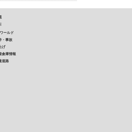
題
報
Pワールド
件・事故
上げ
着倉庫情報
速道路