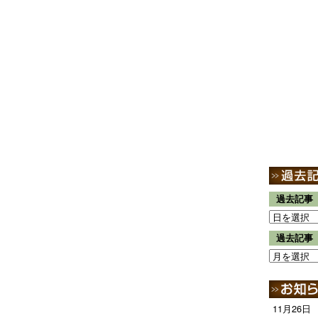
過去記事
過去記事
11月26日