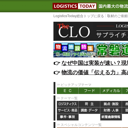
LOGISTIC
LogisticsToday総合トップに戻る
取材のご依頼
👉️
なぜ中国は実装が速い？現
👉️
物流の価値「伝える力」高
ピックアップテーマ
テーマ一覧
スペシャルコンテンツ一覧