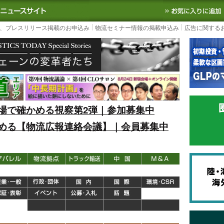
S TODAY｜国内最大の物流ニュースサイト
3PL, SCMなど国内外の最新の物流
、プレスリリース掲載のお申込み
物流セミナー情報の掲載申込み
広告に関する
場で確かめる視察第2弾｜参加募集中
める【物流広報連絡会議】｜会員募集中