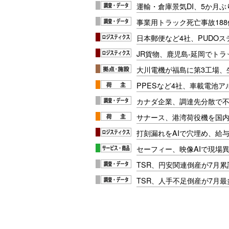
運輸・倉庫景気DI、5か月ぶ
事業用トラック死亡事故188
日本郵便など4社、PUDO
JR貨物、鹿児島-延岡でト
大川電機が福島に第3工場、
PPESなど4社、車載電池
カナダ企業、調達先分散で
サナース、港湾荷役機を国
打刻漏れをAIで穴埋め、給
セーフィー、映像AIで現場
TSR、円安関連倒産が7月累
TSR、人手不足倒産が7月最