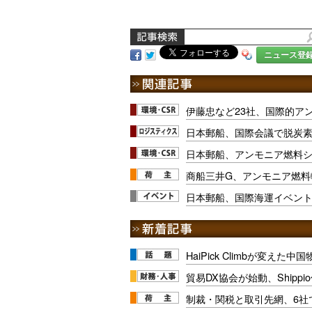
ニュース登
伊藤忠など23社、国際的ア
日本郵船、国際会議で脱炭
日本郵船、アンモニア燃料
商船三井G、アンモニア燃料
日本郵船、国際海運イベント「S
HaiPick Climbが変えた
貿易DX協会が始動、Shipp
制裁・関税と取引先網、6社