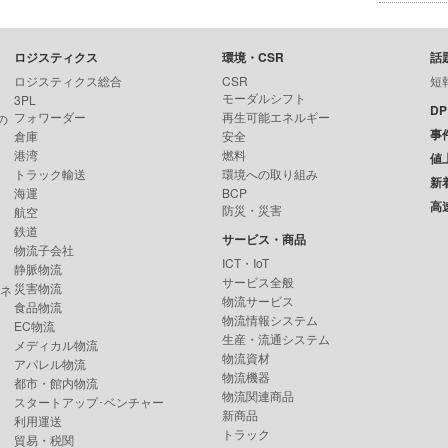
ロジスティクス
環境・CSR
話
ロジスティクス総合
CSR
短
モーダルシフト
3PL
D
フォワーダー
再生可能エネルギー
の
事
倉庫
安全
港湾
燃料
値
トラック輸送
環境への取り組み
新
海運
BCP
高
防災・災害
航空
鉄道
サービス・商品
物流子会社
ICT・IoT
静脈物流
サービス全般
災害物流
ンネ
物流サービス
食品物流
物流情報システム
EC物流
生産・流通システム
メディカル物流
物流資材
アパレル物流
物流機器
都市・館内物流
物流関連商品
スタートアップ･ベンチャー
新商品
利用運送
トラック
貿易・税関