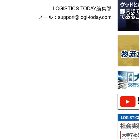
LOGISTICS TODAY編集部
メール：support@logi-today.com