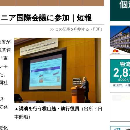
モニア国際会議に参加｜短報
>>
この記事を印刷する（PDF）
業省が
境関連
「東
ンモ
た。
同社
き
て発
▲講演を行う横山勉・執行役員
（出所：日
本郵船）
暖化