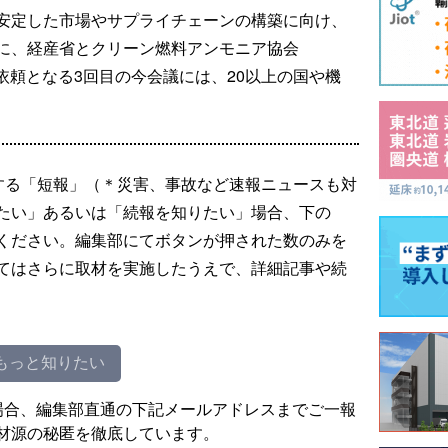
安定した市場やサプライチェーンの構築に向け、
に、経産省とクリーン燃料アンモニア協会
年依頼となる3回目の今会議には、20以上の国や機
する「短報」（＊災害、事故など速報ニュースも対
たい」あるいは「続報を知りたい」場合、下の
ください。編集部にてボタンが押された数のみを
てはさらに取材を実施したうえで、詳細記事や続
もっと知りたい
場合、編集部直通の下記メールアドレスまでご一報
材源の秘匿を徹底しています。