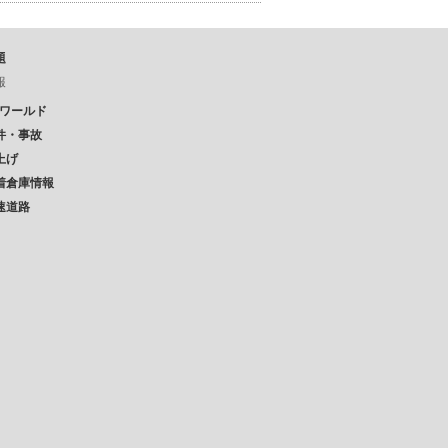
題
報
Pワールド
件・事故
上げ
着倉庫情報
速道路