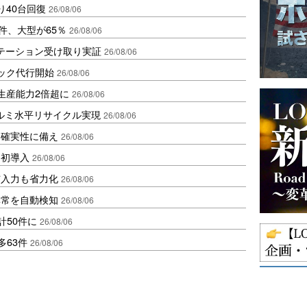
り40台回復
26/08/06
件、大型が65％
26/08/06
ステーション受け取り実証
26/08/06
ラック代行開始
26/08/06
生産能力2倍超に
26/08/06
アルミ水平リサイクル実現
26/08/06
不確実性に備え
26/08/06
内初導入
26/08/06
与入力も省力化
26/08/06
異常を自動検知
26/08/06
計50件に
26/08/06
多63件
26/08/06