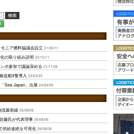
録
ンモニア燃料協議会設立
21/06/11
素化の取り組み説明
22/10/11
シンポ参加で議論深める
21/11/26
輸送船9隻導入
25/03/25
ea Japan」出展
24/04/09
中国物流最前線
26/08/06
io佐藤氏が代表理事
26/08/06
で供給途絶を可視化
26/08/06