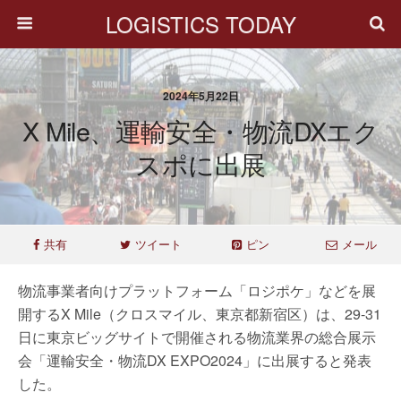
LOGISTICS TODAY
2024年5月22日
X Mile、運輸安全・物流DXエク
スポに出展
共有
ツイート
ピン
メール
物流事業者向けプラットフォーム「ロジポケ」などを展
開するX Mile（クロスマイル、東京都新宿区）は、29-31
日に東京ビッグサイトで開催される物流業界の総合展示
会「運輸安全・物流DX EXPO2024」に出展すると発表
した。