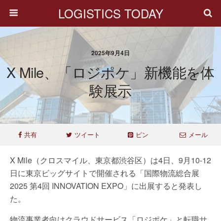
LOGISTICS TODAY
2025年9月4日
X Mile、「ロジポケ」新機能を体
験展示
共有
ツイート
ピン
メール
X Mile（クロスマイル、東京都渋谷区）は4日、9月10-12
日に東京ビッグサイトで開催される「国際物流総合展
2025 第4回 INNOVATION EXPO」に出展すると発表し
た。
物流事業者向けクラウドサービス「ロジポケ」と転職サ