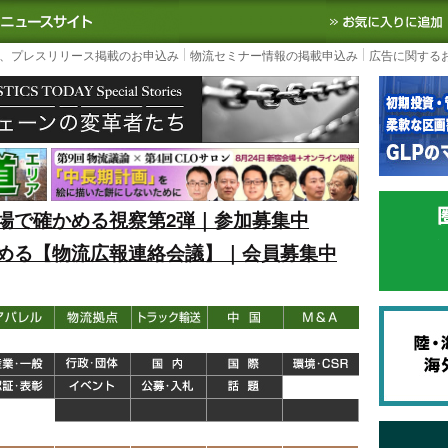
S TODAY｜国内最大の物流ニュースサイト
3PL, SCMなど国内外の最新の物流
、プレスリリース掲載のお申込み
物流セミナー情報の掲載申込み
広告に関する
場で確かめる視察第2弾｜参加募集中
める【物流広報連絡会議】｜会員募集中