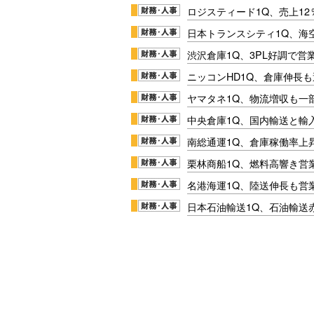
ロジスティード1Q、売上1
日本トランスシティ1Q、海
渋沢倉庫1Q、3PL好調で営
ニッコンHD1Q、倉庫伸長
ヤマタネ1Q、物流増収も一
中央倉庫1Q、国内輸送と輸
南総通運1Q、倉庫稼働率上
栗林商船1Q、燃料高響き営
名港海運1Q、陸送伸長も営業
日本石油輸送1Q、石油輸送