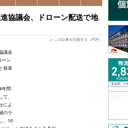
推進協議会、ドローン配送で地
>>
この記事を印刷する（PDF）
協議会
ローン
と発表
4年問
して、
せによ
域のラ
、10