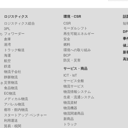
ロジスティクス
環境・CSR
話
ロジスティクス総合
CSR
短
モーダルシフト
3PL
D
フォワーダー
再生可能エネルギー
の
事
倉庫
安全
港湾
燃料
値
トラック輸送
環境への取り組み
新
海運
BCP
高
防災・災害
航空
鉄道
サービス・商品
物流子会社
ICT・IoT
静脈物流
サービス全般
災害物流
ンネ
物流サービス
食品物流
物流情報システム
EC物流
生産・流通システム
メディカル物流
物流資材
アパレル物流
物流機器
都市・館内物流
物流関連商品
スタートアップ･ベンチャー
新商品
利用運送
トラック
貿易・税関