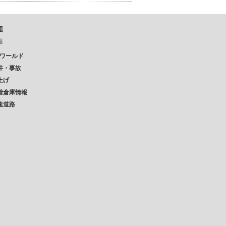
題
報
Pワールド
件・事故
上げ
着倉庫情報
速道路