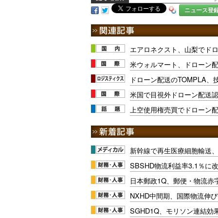
ニュース登
エアロネクスト、山梨でドロ
米ウォルマート、ドローン配
ドローン配送のTOMPLA、
米国で目視外ドローン配送
上空使用権売買でドローン
新幹線で再生医療細胞輸送
SBSHD物流利益率3.1％
日本郵政1Q、郵便・物流赤
NXHD中間期、国際物流伸び
SGHD1Q、モリソン連結効