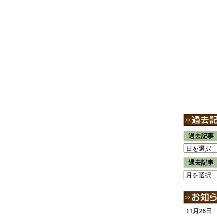
過去記事
過去記事
11月26日