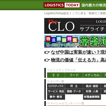
LOGISTIC
LogisticsToday総合トップに戻る
取材のご依頼
👉️
なぜ中国は実装が速い？現
👉️
物流の価値「伝える力」高
ピックアップテーマ
テーマ一覧
スペシャルコンテンツ一覧