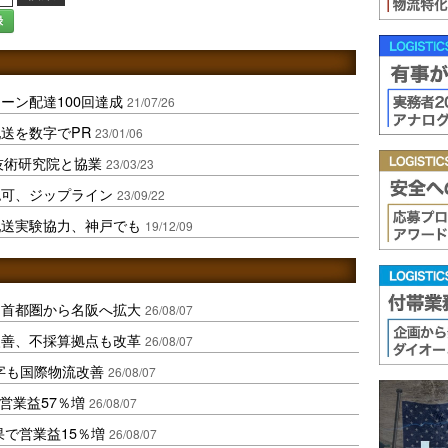
録
ーン配達100回達成
21/07/26
送を数字でPR
23/01/06
技術研究院と協業
23/03/23
認可、ジップライン
23/09/22
配送実験協力、神戸でも
19/12/09
、首都圏から名阪へ拡大
26/08/07
に改善、不採算拠点も改革
26/08/07
字も国際物流改善
26/08/07
営業益57％増
26/08/07
果で営業益15％増
26/08/07