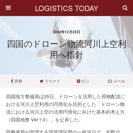
LOGISTICS TODAY
2024年12月25日
四国のドローン物流河川上空利
用へ指針
共有
ツイート
ピン
メール
四国地方整備局は25日、ドローンを活用した荷物配送に
おける河川上空利用の円滑化を目的とした「ドローン物
流における河川上空の活用円滑化に向けた基本的考え方
（四国地整 Ver.1.0）」を公表した。
同整備局が管理する国管理区間の一級河川で、吉野川、