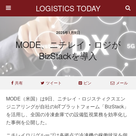
LOGISTICS TODAY
2025年1月9日
MODE、ニチレイ・ロジが
BizStackを導入
共有
ツイート
ピン
メール
MODE（米国）は9日、ニチレイ・ロジスティクスエン
ジニアリングが自社のIoTプラットフォーム「BizStack」
を活用し、全国の冷凍倉庫での設備監視業務を効率化し
た事例を公開した。
ニチレイロジグループは各拠点で冷凍機の稼働状況を個