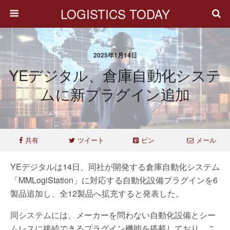
LOGISTICS TODAY
2025年1月14日
YEデジタル、倉庫自動化システ
ムに新プラグイン追加
共有
ツイート
ピン
メール
YEデジタルは14日、同社が開発する倉庫自動化システム
「MMLogiStation」に対応する自動化設備プラグインを6
製品追加し、全12製品へ拡充すると発表した。
同システムには、メーカーを問わない自動化設備とシー
ムレスに接続できるプラグイン機能を搭載しており、こ