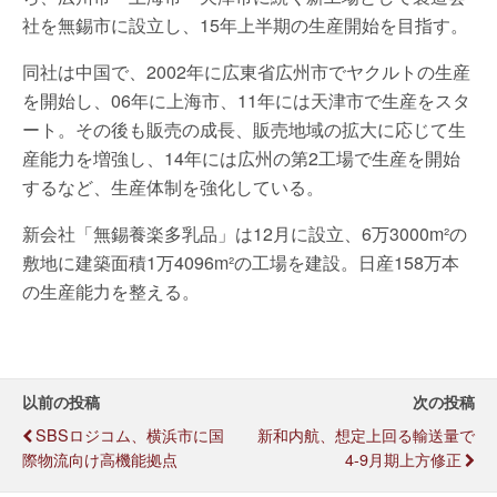
社を無錫市に設立し、15年上半期の生産開始を目指す。
同社は中国で、2002年に広東省広州市でヤクルトの生産
を開始し、06年に上海市、11年には天津市で生産をスタ
ート。その後も販売の成長、販売地域の拡大に応じて生
産能力を増強し、14年には広州の第2工場で生産を開始
するなど、生産体制を強化している。
新会社「無錫養楽多乳品」は12月に設立、6万3000m²の
敷地に建築面積1万4096m²の工場を建設。日産158万本
の生産能力を整える。
以前の投稿
次の投稿
SBSロジコム、横浜市に国
新和内航、想定上回る輸送量で
際物流向け高機能拠点
4-9月期上方修正