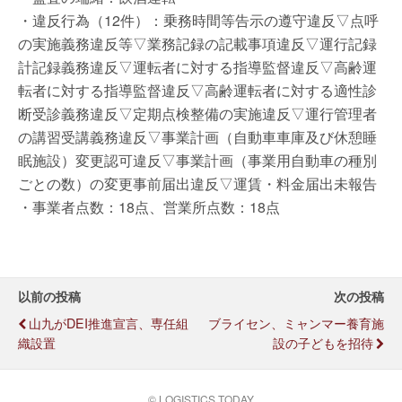
・違反行為（12件）：乗務時間等告示の遵守違反▽点呼
の実施義務違反等▽業務記録の記載事項違反▽運行記録
計記録義務違反▽運転者に対する指導監督違反▽高齢運
転者に対する指導監督違反▽高齢運転者に対する適性診
断受診義務違反▽定期点検整備の実施違反▽運行管理者
の講習受講義務違反▽事業計画（自動車車庫及び休憩睡
眠施設）変更認可違反▽事業計画（事業用自動車の種別
ごとの数）の変更事前届出違反▽運賃・料金届出未報告
・事業者点数：18点、営業所点数：18点
以前の投稿
次の投稿
山九がDEI推進宣言、専任組
ブライセン、ミャンマー養育施
織設置
設の子どもを招待
© LOGISTICS TODAY