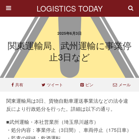
LOGISTICS TODAY
2025年6月3日
関東運輸局、武州運輸に事業停
止3日など
共有
ツイート
ピン
メール
関東運輸局は3日、貨物自動車運送事業法などの法令違
反により行政処分を行った。詳細は以下の通り。
■武州運輸・本社営業所（埼玉県川越市）
・処分内容：事業停止（3日間）、車両停止（175日車）
・監査の端緒：飲酒運転