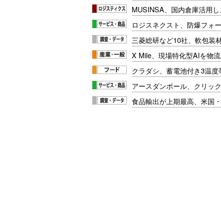
MUSINSA、国内倉庫活用
ロジスネクスト、防爆フォ
三菱総研など10社、軟包装
X Mile、現場特化型AIを
クラダシ、蓄電池付き3温度
アースダンボール、クリッ
食品輸出が上期最高、米国