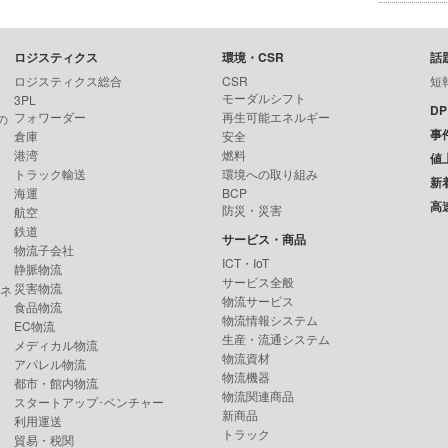
ロジスティクス
環境・CSR
話
ロジスティクス総合
CSR
短
モーダルシフト
3PL
D
フォワーダー
再生可能エネルギー
の
事
倉庫
安全
港湾
燃料
値
トラック輸送
環境への取り組み
新
海運
BCP
高
防災・災害
航空
鉄道
サービス・商品
物流子会社
ICT・IoT
静脈物流
サービス全般
災害物流
ンネ
物流サービス
食品物流
物流情報システム
EC物流
生産・流通システム
メディカル物流
物流資材
アパレル物流
物流機器
都市・館内物流
物流関連商品
スタートアップ･ベンチャー
新商品
利用運送
トラック
貿易・税関