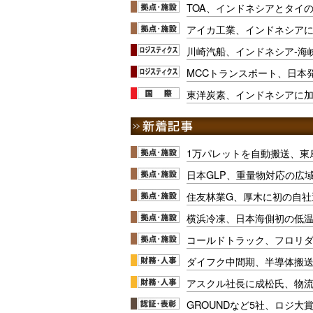
TOA、インドネシアとタイ
アイカ工業、インドネシア
川崎汽船、インドネシア-海
MCCトランスポート、日本
東洋炭素、インドネシアに
1万パレットを自動搬送、東
日本GLP、重量物対応の広
住友林業G、厚木に初の自社
横浜冷凍、日本海側初の低
コールドトラック、フロリ
ダイフク中間期、半導体搬
アスクル社長に成松氏、物
GROUNDなど5社、ロジ大