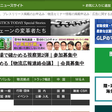
S TODAY｜国内最大の物流ニュースサイト
3PL, SCMなど国内外の最新の物流
、プレスリリース掲載のお申込み
物流セミナー情報の掲載申込み
広告に関する
場で確かめる視察第2弾｜参加募集中
める【物流広報連絡会議】｜会員募集中