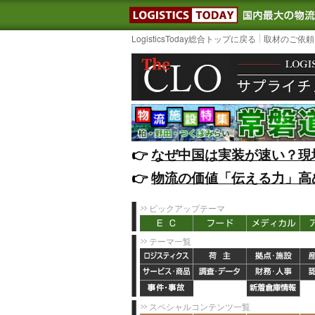
LOGISTIC
LogisticsToday総合トップに戻る
取材のご依頼
👉️
なぜ中国は実装が速い？現
👉️
物流の価値「伝える力」高
ピックアップテーマ
テーマ一覧
スペシャルコンテンツ一覧