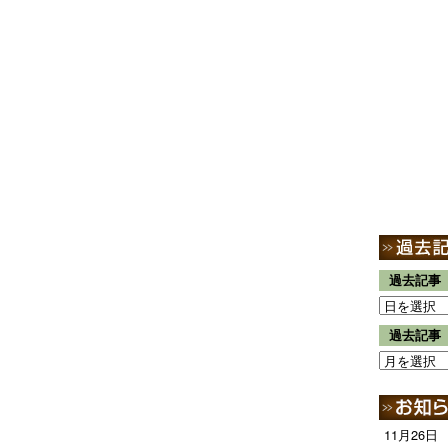
過去記事
過去記事
11月26日