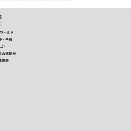
題
報
Pワールド
件・事故
上げ
着倉庫情報
速道路