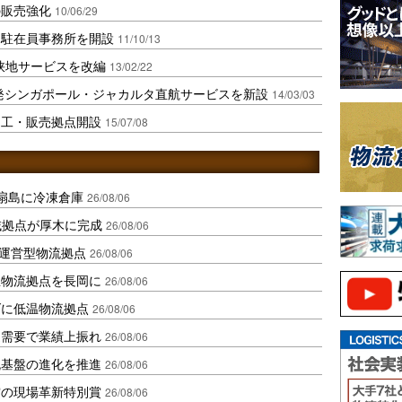
の販売強化
10/06/29
に駐在員事務所を開設
11/10/13
峡地サービスを改編
13/02/22
発シンガポール・ジャカルタ直航サービスを新設
14/03/03
加工・販売拠点開設
15/07/08
扇島に冷凍倉庫
26/08/06
域拠点が厚木に完成
26/08/06
運営型物流拠点
26/08/06
温物流拠点を長岡に
26/08/06
ダに低温物流拠点
26/08/06
送需要で業績上振れ
26/08/06
流基盤の進化を推進
26/08/06
賞の現場革新特別賞
26/08/06