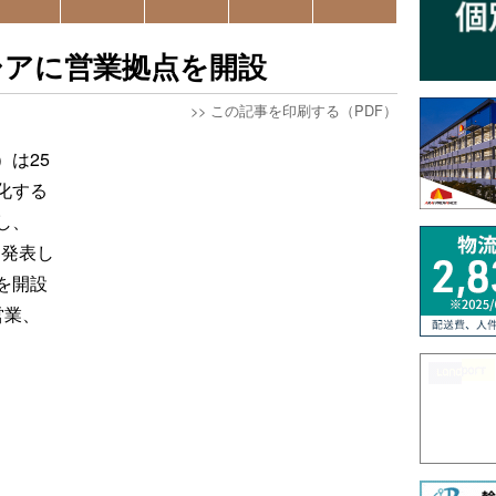
シアに営業拠点を開設
>>
この記事を印刷する（PDF）
は25
化する
し、
と発表し
を開設
営業、