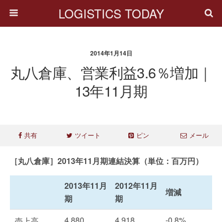
LOGISTICS TODAY
2014年1月14日
丸八倉庫、営業利益3.6％増加｜
13年11月期
共有
ツイート
ピン
メール
［丸八倉庫］2013年11月期連結決算（単位：百万円）
2013年11月
2012年11月
増減
期
期
4,880
4,918
-0.8%
売上高