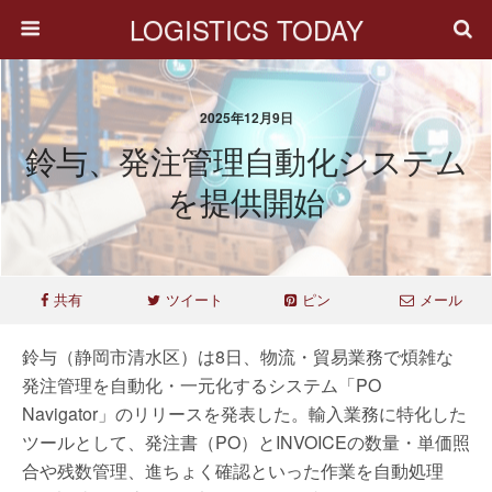
LOGISTICS TODAY
2025年12月9日
鈴与、発注管理自動化システム
を提供開始
共有
ツイート
ピン
メール
鈴与（静岡市清水区）は8日、物流・貿易業務で煩雑な
発注管理を自動化・一元化するシステム「PO
Navigator」のリリースを発表した。輸入業務に特化した
ツールとして、発注書（PO）とINVOICEの数量・単価照
合や残数管理、進ちょく確認といった作業を自動処理