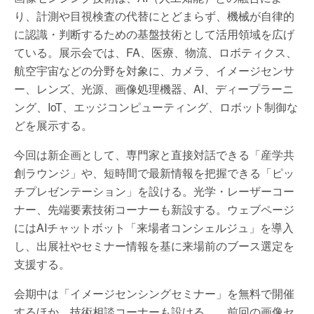
り、計測や目視検査の代替にとどまらず、機械が自律的
に認識・判断するための基盤技術として活用領域を広げ
ている。展示会では、FA、医療、物流、ロボティクス、
航空宇宙などの分野を対象に、カメラ、イメージセンサ
ー、レンズ、光源、画像処理機器、AI、ディープラーニ
ング、IoT、エッジコンピューティング、ロボット制御な
どを展示する。
今回は新企画として、専門家と直接対話できる「産学共
創ラウンジ」や、短時間で最新情報を把握できる「ピッ
チプレゼンテーション」を設ける。光学・レーザーコー
ナー、先端要素技術コーナーも新設する。ウェブページ
にはAIチャットボット「来場者コンシェルジュ」を導入
し、出展社やセミナー情報を基に来場前のブース選定を
支援する。
会期中は「イメージセンシングセミナー」を無料で開催
するほか、技術相談コーナーも設ける。。前回の画像セ