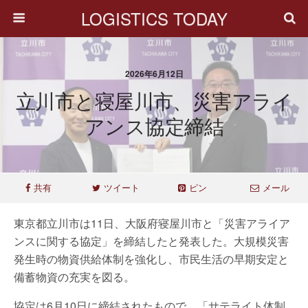
LOGISTICS TODAY
2026年6月12日
立川市と寝屋川市、災害アライ
アンス協定締結
共有
ツイート
ピン
メール
東京都立川市は11日、大阪府寝屋川市と「災害アライア
ンスに関する協定」を締結したと発表した。大規模災害
発生時の物資供給体制を強化し、市民生活の早期安定と
備蓄物資の充実を図る。
協定は6月10日に締結されたもので、「サテライト体制