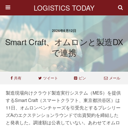
LOGISTICS TODAY
2026年6月12日
Smart Craft、オムロンと製造DX
で連携
共有
ツイート
ピン
メール
製造現場向けクラウド製造実行システム（MES）を提供
するSmart Craft（スマートクラフト、東京都渋谷区）は
11日、オムロンベンチャーズを引受先とするプレシリー
ズAのエクステンションラウンドで出資契約を締結した
と発表した。調達額は公表していない。あわせてオムロ