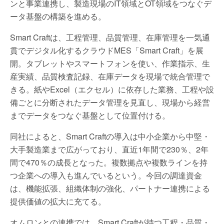
ンと事業連携し、製造現場のIT領域とOT領域をつなぐデ
ータ基盤の構築を進める。
Smart Craftは、工程管理、品質管理、在庫管理を一気通
貫でデジタル化するクラウドMES「Smart Craft」を展
開。タブレットやスマートフォンを使い、作業指示、生
産実績、品質検査記録、在庫データを現場で統合管理で
きる。紙やExcel（エクセル）に依存した業務、工程や設
備ごとに分断されたデータ管理を見直し、現場から経営
までデータをつなぐ基盤として位置付ける。
同社によると、Smart Craftの導入は中小企業から中堅・
大手製造業まで広がっており、直近1年間で230％、2年
間で470％の成長となった。複数拠点や複数ラインを持
つ企業への導入も進んでいるという。今回の調達資金
は、機能拡張、組織体制の強化、パートナー連携による
提供価値の拡大に充てる。
オムロンとの連携では、Smart Craftが持つ工程・品質・