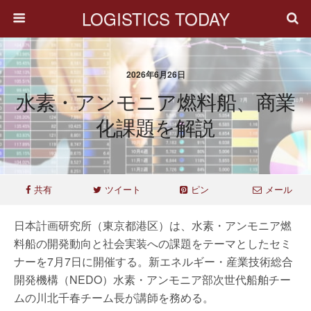
LOGISTICS TODAY
2026年6月26日
水素・アンモニア燃料船、商業
化課題を解説
共有
ツイート
ピン
メール
日本計画研究所（東京都港区）は、水素・アンモニア燃
料船の開発動向と社会実装への課題をテーマとしたセミ
ナーを7月7日に開催する。新エネルギー・産業技術総合
開発機構（NEDO）水素・アンモニア部次世代船舶チー
ムの川北千春チーム長が講師を務める。