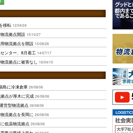
録
点を移転
12/04/24
用物流拠点開設
15/10/27
汎用物流拠点を開設
15/08/26
流センター、8月着工
14/07/17
の物流拠点に被害なし
16/04/15
扇島に冷凍倉庫
26/08/06
域拠点が厚木に完成
26/08/06
運営型物流拠点
26/08/06
温物流拠点を長岡に
26/08/06
ダに低温物流拠点
26/08/06
送需要で業績上振れ
26/08/06