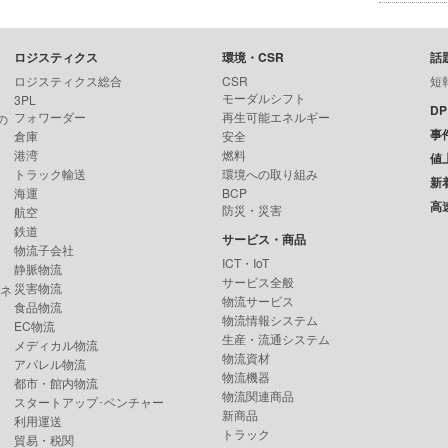
ロジスティクス
環境・CSR
話
ロジスティクス総合
CSR
短
モーダルシフト
3PL
D
フォワーダー
再生可能エネルギー
の
事
倉庫
安全
港湾
燃料
値
トラック輸送
環境への取り組み
新
海運
BCP
高
防災・災害
航空
鉄道
サービス・商品
物流子会社
ICT・IoT
静脈物流
サービス全般
災害物流
ンネ
物流サービス
食品物流
物流情報システム
EC物流
生産・流通システム
メディカル物流
物流資材
アパレル物流
物流機器
都市・館内物流
物流関連商品
スタートアップ･ベンチャー
新商品
利用運送
トラック
貿易・税関