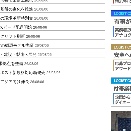
流基盤の進化を推進
26/08/06
賞の現場革新特別賞
26/08/06
しスピード配送開始
26/08/06
ークリフト刷新
26/08/06
材の循環モデル実証
26/08/06
物流・建設・製造へ展開
26/08/06
帯拠点を整備
26/08/06
クポスト新規格対応箱発売
26/08/06
・アジア向け伸長
26/08/06