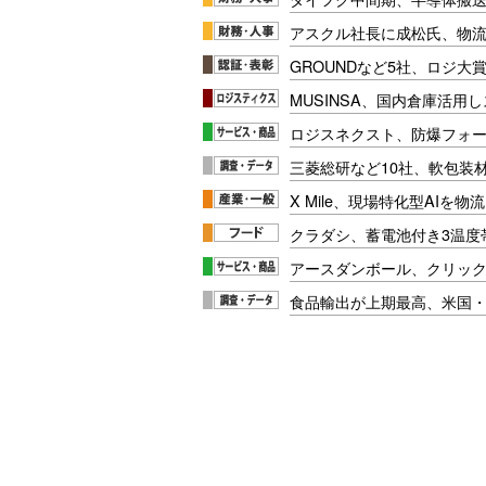
アスクル社長に成松氏、物
GROUNDなど5社、ロジ大
MUSINSA、国内倉庫活用
ロジスネクスト、防爆フォ
三菱総研など10社、軟包装
X Mile、現場特化型AIを
クラダシ、蓄電池付き3温度
アースダンボール、クリッ
食品輸出が上期最高、米国