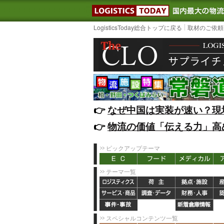
LOGISTIC
LogisticsToday総合トップに戻る
取材のご依頼
👉️
なぜ中国は実装が速い？現
👉️
物流の価値「伝える力」高
ピックアップテーマ
テーマ一覧
スペシャルコンテンツ一覧