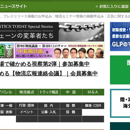
S TODAY｜国内最大の物流ニュースサイト
3PL, SCMなど国内外の最新の物流
、プレスリリース掲載のお申込み
物流セミナー情報の掲載申込み
広告に関する
場で確かめる視察第2弾｜参加募集中
める【物流広報連絡会議】｜会員募集中