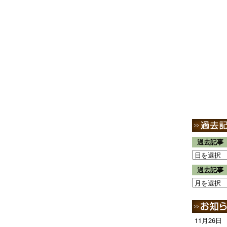
過去記事
過去記事
11月26日