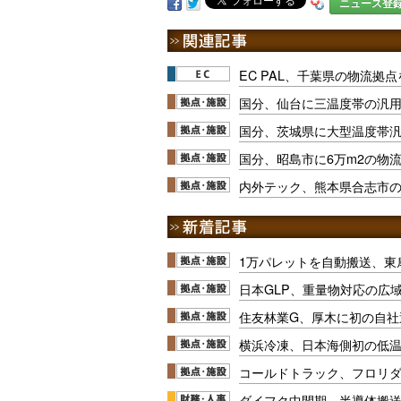
ニュース登
EC PAL、千葉県の物流拠
国分、仙台に三温度帯の汎
国分、茨城県に大型温度帯
国分、昭島市に6万m2の物
内外テック、熊本県合志市
1万パレットを自動搬送、東
日本GLP、重量物対応の広
住友林業G、厚木に初の自社
横浜冷凍、日本海側初の低
コールドトラック、フロリ
ダイフク中間期、半導体搬