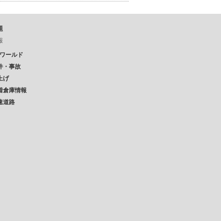
題
報
Pワールド
件・事故
上げ
着倉庫情報
速道路