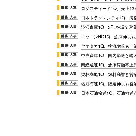
ロジスティード1Q、売上1
日本トランスシティ1Q、海
渋沢倉庫1Q、3PL好調で営
ニッコンHD1Q、倉庫伸長
ヤマタネ1Q、物流増収も一
中央倉庫1Q、国内輸送と輸
南総通運1Q、倉庫稼働率上
栗林商船1Q、燃料高響き営
名港海運1Q、陸送伸長も営業
日本石油輸送1Q、石油輸送