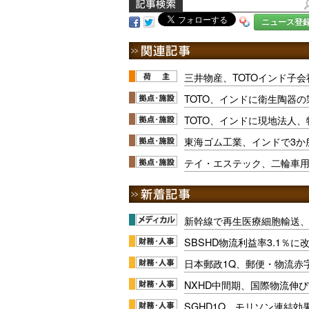
ニュース登
三井物産、TOTOインド子
TOTO、インドに衛生陶器
TOTO、インドに現地法人
東海ゴム工業、インドで3か
テイ・エステック、二輪車
新幹線で再生医療細胞輸送
SBSHD物流利益率3.1％
日本郵政1Q、郵便・物流赤
NXHD中間期、国際物流伸び
SGHD1Q、モリソン連結効