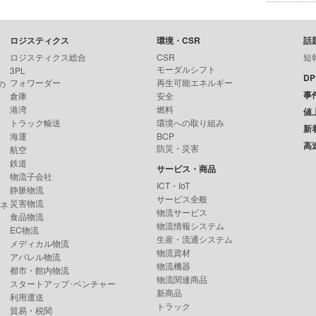
ロジスティクス
環境・CSR
話
ロジスティクス総合
CSR
短
モーダルシフト
3PL
D
フォワーダー
再生可能エネルギー
の
事
倉庫
安全
港湾
燃料
値
トラック輸送
環境への取り組み
新
海運
BCP
高
防災・災害
航空
鉄道
サービス・商品
物流子会社
ICT・IoT
静脈物流
サービス全般
災害物流
ンネ
物流サービス
食品物流
物流情報システム
EC物流
生産・流通システム
メディカル物流
物流資材
アパレル物流
物流機器
都市・館内物流
物流関連商品
スタートアップ･ベンチャー
新商品
利用運送
トラック
貿易・税関