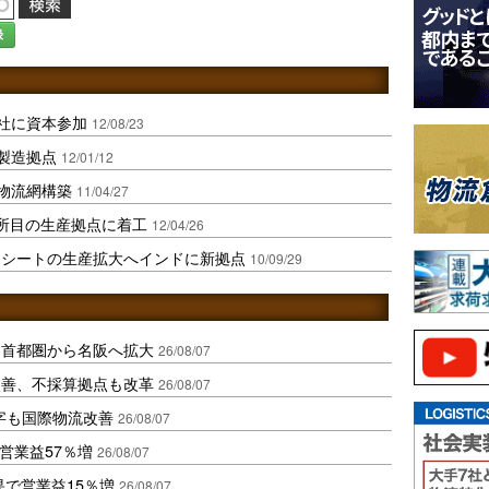
録
会社に資本参加
12/08/23
の製造拠点
12/01/12
、物流網構築
11/04/27
所目の生産拠点に着工
12/04/26
用シートの生産拡大へインドに新拠点
10/09/29
、首都圏から名阪へ拡大
26/08/07
に改善、不採算拠点も改革
26/08/07
字も国際物流改善
26/08/07
営業益57％増
26/08/07
果で営業益15％増
26/08/07