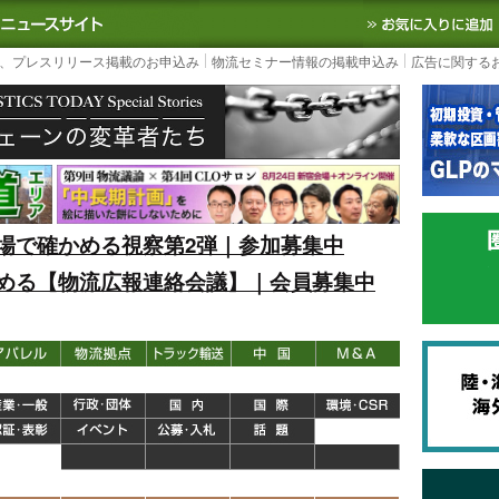
S TODAY｜国内最大の物流ニュースサイト
3PL, SCMなど国内外の最新の物流
、プレスリリース掲載のお申込み
物流セミナー情報の掲載申込み
広告に関する
場で確かめる視察第2弾｜参加募集中
める【物流広報連絡会議】｜会員募集中