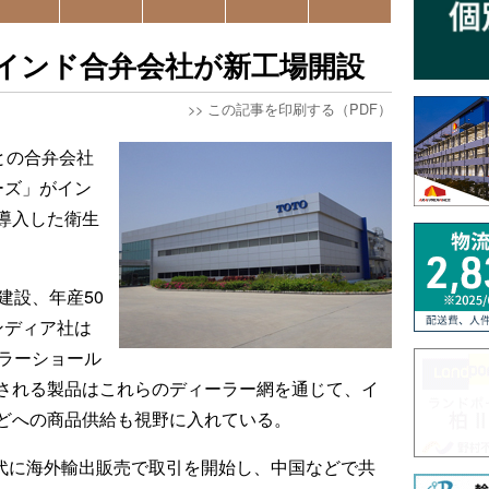
のインド合弁会社が新工場開設
>>
この記事を印刷する（PDF）
Oとの合弁会社
ーズ」がイン
導入した衛生
建設、年産50
ンディア社は
ーラーショール
される製品はこれらのディーラー網を通じて、イ
どへの商品供給も視野に入れている。
0年代に海外輸出販売で取引を開始し、中国などで共