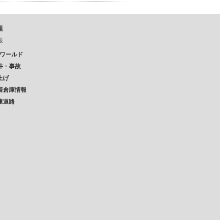
題
報
Pワールド
件・事故
上げ
着倉庫情報
速道路