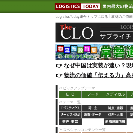
LOGISTIC
LogisticsToday総合トップに戻る
取材のご依頼
👉️
なぜ中国は実装が速い？現
👉️
物流の価値「伝える力」高
ピックアップテーマ
テーマ一覧
スペシャルコンテンツ一覧