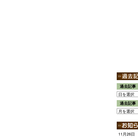
過去記事
過去記事
11月26日