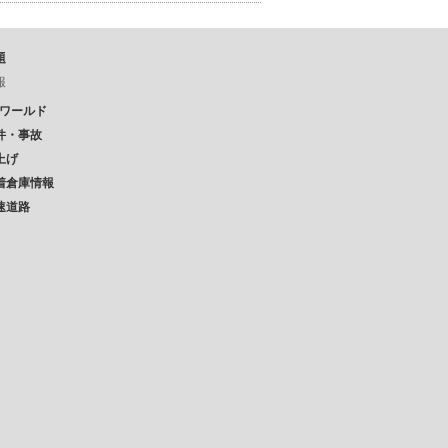
題
報
Pワールド
件・事故
上げ
着倉庫情報
速道路