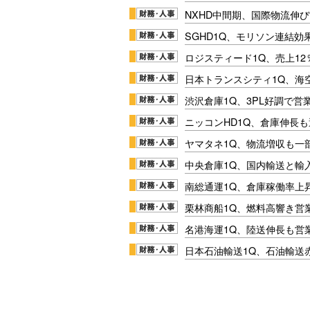
NXHD中間期、国際物流伸び
SGHD1Q、モリソン連結効
ロジスティード1Q、売上1
日本トランスシティ1Q、海
渋沢倉庫1Q、3PL好調で営
ニッコンHD1Q、倉庫伸長
ヤマタネ1Q、物流増収も一
中央倉庫1Q、国内輸送と輸
南総通運1Q、倉庫稼働率上
栗林商船1Q、燃料高響き営
名港海運1Q、陸送伸長も営業
日本石油輸送1Q、石油輸送