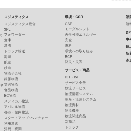
ロジスティクス
環境・CSR
話
ロジスティクス総合
CSR
短
モーダルシフト
3PL
D
フォワーダー
再生可能エネルギー
の
事
倉庫
安全
港湾
燃料
値
トラック輸送
環境への取り組み
新
海運
BCP
高
防災・災害
航空
鉄道
サービス・商品
物流子会社
ICT・IoT
静脈物流
サービス全般
災害物流
ンネ
物流サービス
食品物流
物流情報システム
EC物流
生産・流通システム
メディカル物流
物流資材
アパレル物流
物流機器
都市・館内物流
物流関連商品
スタートアップ･ベンチャー
新商品
利用運送
トラック
貿易・税関