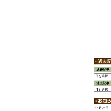
過去記事
過去記事
11月26日