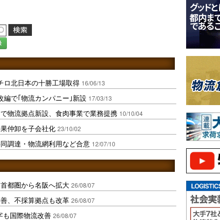
録
チロ北日本の十勝工場取得
16/06/13
改編で｢物流カンパニー｣新設
17/03/13
同で物流拠点新設、食肉事業で業務提携
10/10/04
青果仲卸を子会社化
23/10/02
共同調達・物流網利用など合意
12/07/10
、首都圏から名阪へ拡大
26/08/07
に改善、不採算拠点も改革
26/08/07
字も国際物流改善
26/08/07