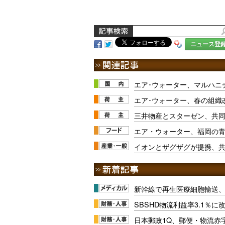
ニュース登
エア･ウォーター、マルハニ
エア･ウォーター、春の組織
三井物産とスターゼン、共
エア・ウォーター、福岡の
イオンとザグザグが提携、
新幹線で再生医療細胞輸送
SBSHD物流利益率3.1％
日本郵政1Q、郵便・物流赤