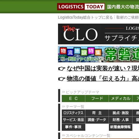
LOGISTIC
LogisticsToday総合トップに戻る
取材のご依頼
👉️
なぜ中国は実装が速い？現
👉️
物流の価値「伝える力」高
ピックアップテーマ
テーマ一覧
スペシャルコンテンツ一覧