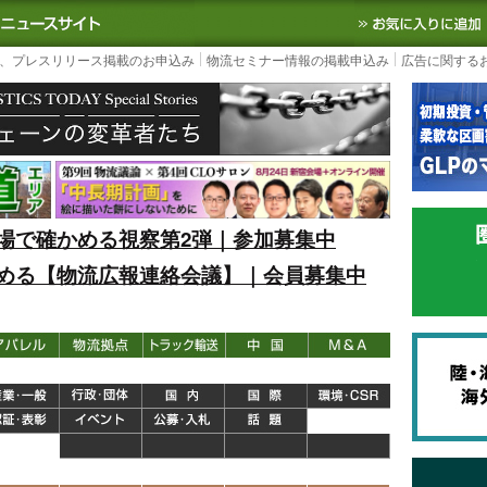
S TODAY｜国内最大の物流ニュースサイト
3PL, SCMなど国内外の最新の物流
、プレスリリース掲載のお申込み
物流セミナー情報の掲載申込み
広告に関する
場で確かめる視察第2弾｜参加募集中
める【物流広報連絡会議】｜会員募集中