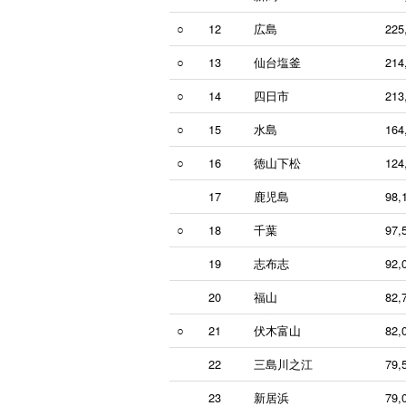
○
12
広島
225
○
13
仙台塩釜
214
○
14
四日市
213
○
15
水島
164
○
16
徳山下松
124
17
鹿児島
98,
○
18
千葉
97,
19
志布志
92,
20
福山
82,
○
21
伏木富山
82,
22
三島川之江
79,
23
新居浜
79,