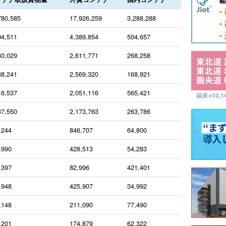
780,585
17,926,259
3,288,288
94,511
4,389,854
504,657
80,029
2,611,771
268,258
38,241
2,569,320
168,921
16,537
2,051,116
565,421
37,550
2,173,763
263,786
,244
846,707
64,800
,990
428,513
54,283
,397
82,996
421,401
,948
425,907
34,992
,148
211,090
77,490
,201
174,879
62,322