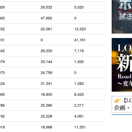
926
29,532
5,520
662
47,662
0
452
20,061
13,323
161
0
41,161
242
29,330
7,119
079
33,144
1,935
075
24,759
0
424
31,341
1,083
565
18,800
8,425
786
25,580
2,317
742
23,228
4,061
019
18,668
11,351