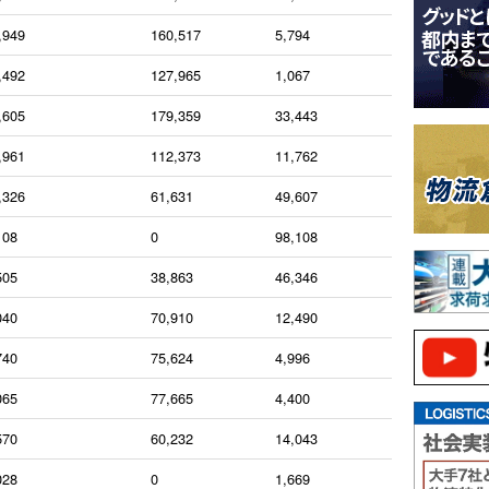
,949
160,517
5,794
,492
127,965
1,067
,605
179,359
33,443
,961
112,373
11,762
,326
61,631
49,607
108
0
98,108
505
38,863
46,346
040
70,910
12,490
740
75,624
4,996
065
77,665
4,400
570
60,232
14,043
028
0
1,669