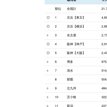
順位
全国計
21,
◎
1
京浜【東京】
4,8
◎
2
京浜【横浜】
2,8
○
3
名古屋
2,7
◎
4
阪神【神戸】
2,6
◎
5
阪神【大阪】
2,4
○
6
博多
975
○
7
清水
514
8
那覇
504
○
9
北九州
484
○
10
苫小牧
322
○
11
新潟
237