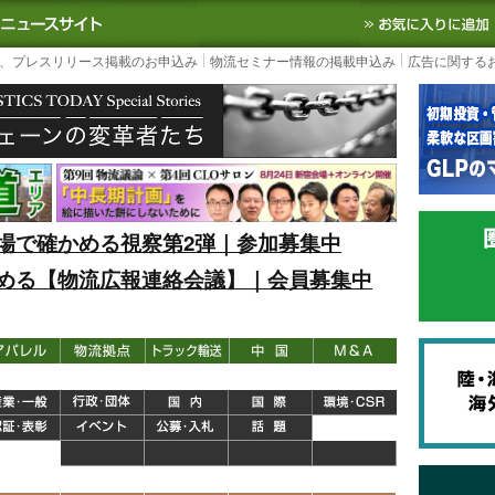
S TODAY｜国内最大の物流ニュースサイト
3PL, SCMなど国内外の最新の物流
、プレスリリース掲載のお申込み
物流セミナー情報の掲載申込み
広告に関する
場で確かめる視察第2弾｜参加募集中
める【物流広報連絡会議】｜会員募集中