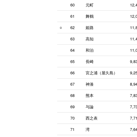
60
元町
12,
61
舞鶴
12,
○
62
姫路
11,
63
高知
11,
64
和泊
11,
65
長崎
9,8
66
宮之浦（屋久島）
9,2
67
神湊
8,9
68
熊本
7,8
69
与論
7,7
70
西之表
7,7
71
湾
7,6