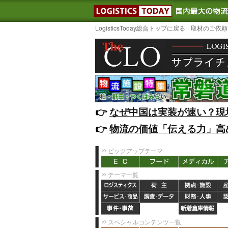
LOGISTIC
LogisticsToday総合トップに戻る
取材のご依頼
👉️
なぜ中国は実装が速い？現
👉️
物流の価値「伝える力」高
ピックアップテーマ
テーマ一覧
スペシャルコンテンツ一覧