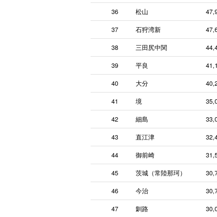
36
松山
47,
37
石狩湾新
47,
38
三田尻中関
44,
39
平良
41,
40
大分
40,
41
境
35,
42
細島
33,
43
直江津
32,
44
御前崎
31,
45
茨城（常陸那珂）
30,
46
今治
30,
47
釧路
30,