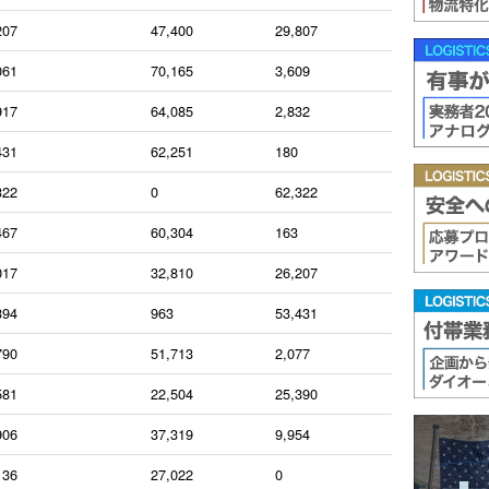
207
47,400
29,807
061
70,165
3,609
917
64,085
2,832
431
62,251
180
322
0
62,322
467
60,304
163
017
32,810
26,207
394
963
53,431
790
51,713
2,077
581
22,504
25,390
906
37,319
9,954
136
27,022
0