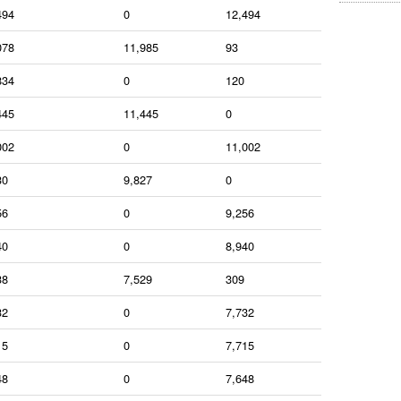
494
0
12,494
078
11,985
93
834
0
120
445
11,445
0
002
0
11,002
30
9,827
0
56
0
9,256
40
0
8,940
38
7,529
309
32
0
7,732
15
0
7,715
48
0
7,648