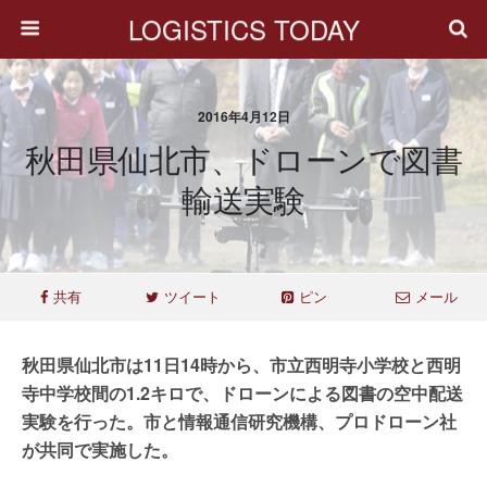
LOGISTICS TODAY
2016年4月12日
秋田県仙北市、ドローンで図書
輸送実験
共有
ツイート
ピン
メール
秋田県仙北市は11日14時から、市立西明寺小学校と西明
寺中学校間の1.2キロで、ドローンによる図書の空中配送
実験を行った。市と情報通信研究機構、プロドローン社
が共同で実施した。