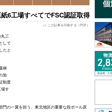
紙6工場すべてでFSC認証取得
>>
この記事を印刷する（PDF）
の丸三
として
したと
森林
の加
証制度
工場す
部門の一翼を担う、東北地区の重要な段ボール原