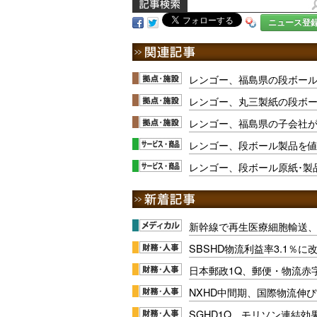
ニュース登
レンゴー、福島県の段ボー
レンゴー、丸三製紙の段ボ
レンゴー、福島県の子会社
レンゴー、段ボール製品を
レンゴー、段ボール原紙･製
新幹線で再生医療細胞輸送
SBSHD物流利益率3.1％
日本郵政1Q、郵便・物流赤
NXHD中間期、国際物流伸び
SGHD1Q、モリソン連結効