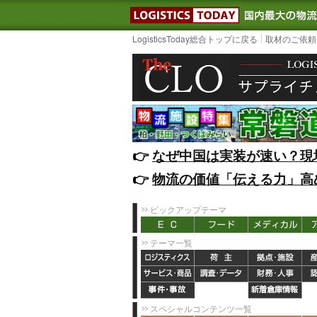
LOGISTIC
LogisticsToday総合トップに戻る
取材のご依頼
👉️
なぜ中国は実装が速い？現
👉️
物流の価値「伝える力」高
ピックアップテーマ
テーマ一覧
スペシャルコンテンツ一覧