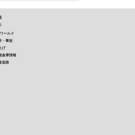
題
報
Pワールド
件・事故
上げ
着倉庫情報
速道路