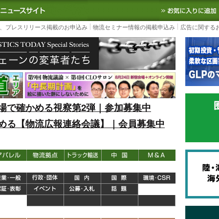
S TODAY｜国内最大の物流ニュースサイト
3PL, SCMなど国内外の最新の物流
、プレスリリース掲載のお申込み
物流セミナー情報の掲載申込み
広告に関する
場で確かめる視察第2弾｜参加募集中
める【物流広報連絡会議】｜会員募集中