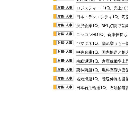
ロジスティード1Q、売上1
日本トランスシティ1Q、海
渋沢倉庫1Q、3PL好調で営
ニッコンHD1Q、倉庫伸長
ヤマタネ1Q、物流増収も一
中央倉庫1Q、国内輸送と輸
南総通運1Q、倉庫稼働率上
栗林商船1Q、燃料高響き営
名港海運1Q、陸送伸長も営業
日本石油輸送1Q、石油輸送