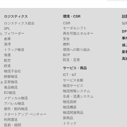
ロジスティクス
環境・CSR
話
ロジスティクス総合
CSR
短
モーダルシフト
3PL
D
フォワーダー
再生可能エネルギー
の
事
倉庫
安全
港湾
燃料
値
トラック輸送
環境への取り組み
新
海運
BCP
高
防災・災害
航空
鉄道
サービス・商品
物流子会社
ICT・IoT
静脈物流
サービス全般
災害物流
ンネ
物流サービス
食品物流
物流情報システム
EC物流
生産・流通システム
メディカル物流
物流資材
アパレル物流
物流機器
都市・館内物流
物流関連商品
スタートアップ･ベンチャー
新商品
利用運送
トラック
貿易・税関