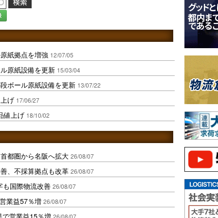
録
ル原紙拠点を増強
12/07/05
ール原紙設備を更新
15/03/04
が段ボール原紙設備を更新
13/07/22
値上げ
17/06/27
品値上げ
18/10/02
、首都圏から名阪へ拡大
26/08/07
に改善、不採算拠点も改革
26/08/07
字も国際物流改善
26/08/07
営業益57％増
26/08/07
果で営業益15％増
26/08/07