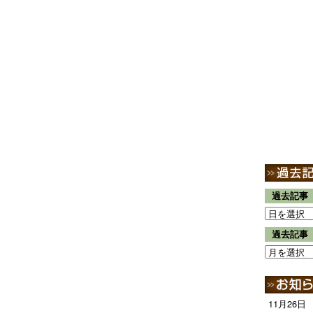
過去記事
過去記事
11月26日