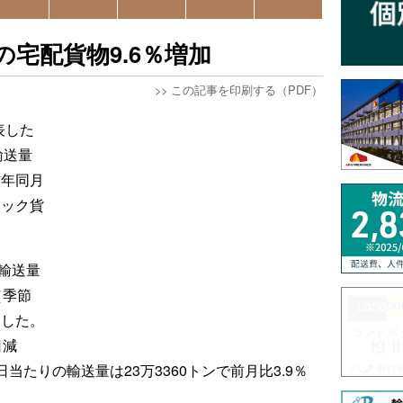
宅配貨物9.6％増加
>>
この記事を印刷する（PDF）
表した
輸送量
前年同月
ラック貨
輸送量
（季節
加した。
日減
当たりの輸送量は23万3360トンで前月比3.9％