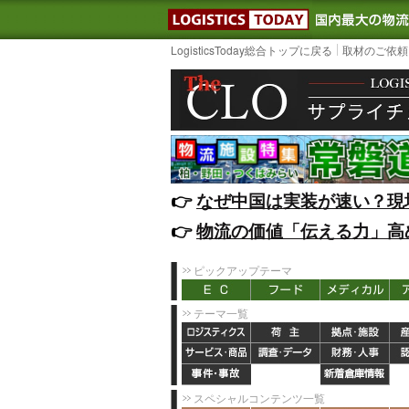
LOGISTIC
LogisticsToday総合トップに戻る
取材のご依頼
👉️
なぜ中国は実装が速い？現
👉️
物流の価値「伝える力」高
ピックアップテーマ
テーマ一覧
スペシャルコンテンツ一覧