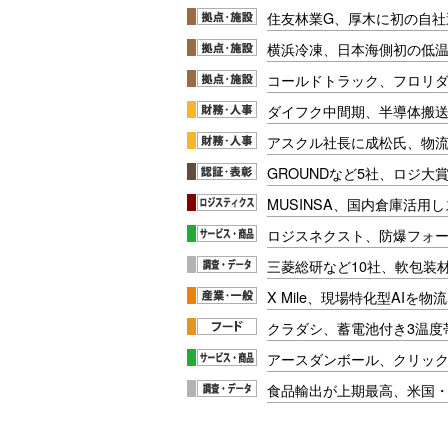
住友林業G、厚木に初の自社
横浜冷凍、日本海側初の低
コールドトラック、フロリ
ダイフク中間期、半導体搬
アスクル社長に成松氏、物
GROUNDなど5社、ロジ大
MUSINSA、国内倉庫活用
ロジスネクスト、防爆フォ
三菱総研など10社、軟包装
X Mile、現場特化型AIを
クラダシ、蓄電池付き3温度
アースダンボール、クリッ
食品輸出が上期最高、米国