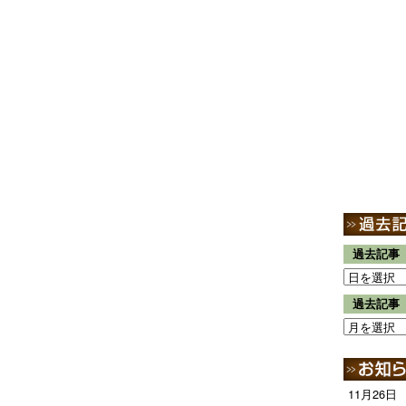
過去記事
過去記事
11月26日