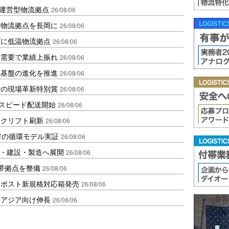
運営型物流拠点
26/08/06
温物流拠点を長岡に
26/08/06
ダに低温物流拠点
26/08/06
送需要で業績上振れ
26/08/06
流基盤の進化を推進
26/08/06
賞の現場革新特別賞
26/08/06
しスピード配送開始
26/08/06
ークリフト刷新
26/08/06
材の循環モデル実証
26/08/06
物流・建設・製造へ展開
26/08/06
帯拠点を整備
26/08/06
クポスト新規格対応箱発売
26/08/06
・アジア向け伸長
26/08/06