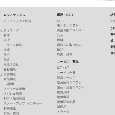
ロジスティクス
環境・CSR
話
ロジスティクス総合
CSR
短
モーダルシフト
3PL
D
フォワーダー
再生可能エネルギー
の
事
倉庫
安全
港湾
燃料
値
トラック輸送
環境への取り組み
新
海運
BCP
高
防災・災害
航空
鉄道
サービス・商品
物流子会社
ICT・IoT
静脈物流
サービス全般
災害物流
ンネ
物流サービス
食品物流
物流情報システム
EC物流
生産・流通システム
メディカル物流
物流資材
アパレル物流
物流機器
都市・館内物流
物流関連商品
スタートアップ･ベンチャー
新商品
利用運送
トラック
貿易・税関