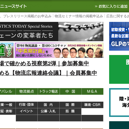
S TODAY｜国内最大の物流ニュースサイト
3PL, SCMなど国内外の最新の物流
、プレスリリース掲載のお申込み
物流セミナー情報の掲載申込み
広告に関する
場で確かめる視察第2弾｜参加募集中
める【物流広報連絡会議】｜会員募集中