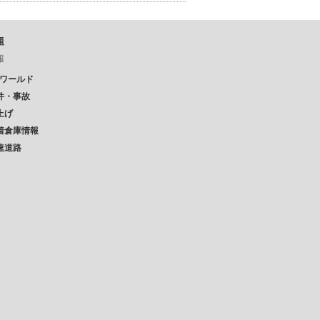
題
報
Pワールド
件・事故
上げ
着倉庫情報
速道路