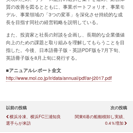
質の改善を図るとともに、事業ポートフォリオ、事業モ
デル、事業領域の「3つの変革」を深化させ持続的な成
長を目指す同社の経営戦略を説明している。
また、投資家と社長の対談を企画し、長期的な企業価値
向上のための課題と取り組みを理解してもらうことを目
指した。今後、日本語冊子版・英語PDF版を7月下旬、
英語冊子版を8月上旬に発行する。
■アニュアルレポート全文
http://www.mol.co.jp/ir/data/annual/pdf/ar-j2017.pdf
以前の投稿
次の投稿
横浜冷凍、横浜FC三浦知良
関東6港の船舶積卸し実績、
選手らが来訪
0.4％増加