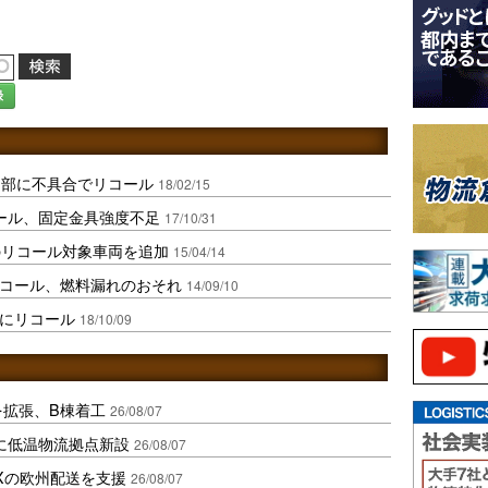
録
キ部に不具合でリコール
18/02/15
コール、固定金具強度不足
17/10/31
のリコール対象車両を追加
15/04/14
リコール、燃料漏れのおそれ
14/09/10
台にリコール
18/10/09
を拡張、B棟着工
26/08/07
に低温物流拠点新設
26/08/07
Xの欧州配送を支援
26/08/07