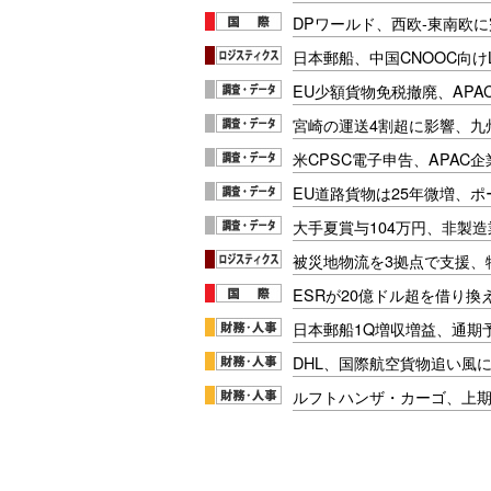
DPワールド、西欧-東南欧
日本郵船、中国CNOOC向け
EU少額貨物免税撤廃、APA
宮崎の運送4割超に影響、九
米CPSC電子申告、APAC企
EU道路貨物は25年微増、
大手夏賞与104万円、非製
被災地物流を3拠点で支援、
ESRが20億ドル超を借り換
日本郵船1Q増収増益、通期
DHL、国際航空貨物追い風に
ルフトハンザ・カーゴ、上期E