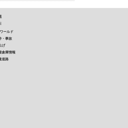
題
報
Pワールド
件・事故
上げ
着倉庫情報
速道路