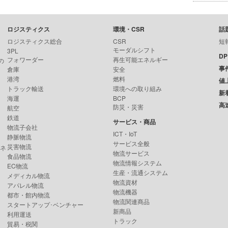
ロジスティクス
環境・CSR
話
ロジスティクス総合
CSR
短
モーダルシフト
3PL
D
フォワーダー
再生可能エネルギー
の
事
倉庫
安全
港湾
燃料
値
トラック輸送
環境への取り組み
新
海運
BCP
高
防災・災害
航空
鉄道
サービス・商品
物流子会社
ICT・IoT
静脈物流
サービス全般
災害物流
ンネ
物流サービス
食品物流
物流情報システム
EC物流
生産・流通システム
メディカル物流
物流資材
アパレル物流
物流機器
都市・館内物流
物流関連商品
スタートアップ･ベンチャー
新商品
利用運送
トラック
貿易・税関