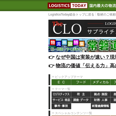
LOGISTIC
LogisticsToday総合トップに戻る
取材のご依頼
👉️
なぜ中国は実装が速い？現
👉️
物流の価値「伝える力」高
ピックアップテーマ
テーマ一覧
スペシャルコンテンツ一覧