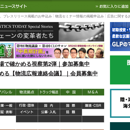
S TODAY｜国内最大の物流ニュースサイト
3PL, SCMなど国内外の最新の物流
、プレスリリース掲載のお申込み
物流セミナー情報の掲載申込み
広告に関する
場で確かめる視察第2弾｜参加募集中
める【物流広報連絡会議】｜会員募集中