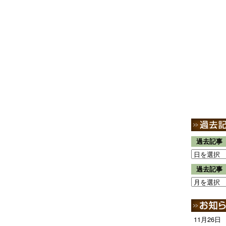
過去記事
過去記事
11月26日