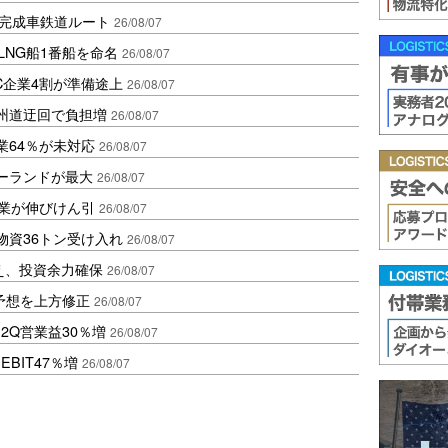
に完成車鉄道ルート
26/08/07
LNG船1番船を命名
26/08/07
C企業4割が準備途上
26/08/07
州道迂回で負担増
26/08/07
業64％が未対応
26/08/07
ポーランドが最大
26/08/07
造業が伸びけん引
26/08/07
物資36トン受け入れ
26/08/07
え、投資余力確保
26/08/07
予想を上方修正
26/08/07
2Q営業益30％増
26/08/07
BIT47％増
26/08/07